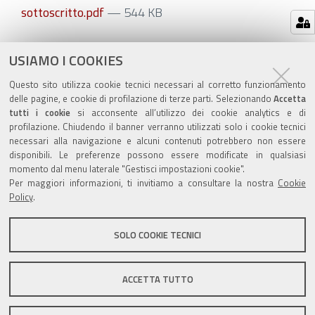
sottoscritto.pdf
— 544 KB
Azioni
STAMPA
USIAMO I COOKIES
sul
ultima modifica
21/12/2021
Questo sito utilizza cookie tecnici necessari al corretto funzionamento
documento
delle pagine, e cookie di profilazione di terze parti. Selezionando
Accetta
tutti i cookie
si acconsente all’utilizzo dei cookie analytics e di
profilazione. Chiudendo il banner verranno utilizzati solo i cookie tecnici
necessari alla navigazione e alcuni contenuti potrebbero non essere
disponibili. Le preferenze possono essere modificate in qualsiasi
momento dal menu laterale "Gestisci impostazioni cookie".
Valuta questo sito
Per maggiori informazioni, ti invitiamo a consultare la nostra
Cookie
Policy
.
SOLO COOKIE TECNICI
Sito istituzionale Comune di Zola Predosa
ACCETTA TUTTO