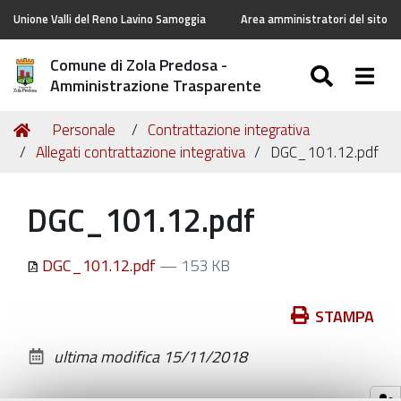
Unione Valli del Reno Lavino Samoggia
Area amministratori del sito
Comune di Zola Predosa -
SEARC
Togg
Amministrazione Trasparente
Tu
Home
Personale
Contrattazione integrativa
sei
Allegati contrattazione integrativa
DGC_101.12.pdf
qui:
DGC_101.12.pdf
DGC_101.12.pdf
— 153 KB
Azioni
STAMPA
sul
ultima modifica
15/11/2018
documento