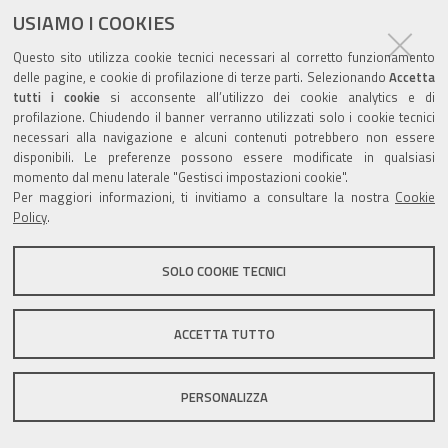
USIAMO I COOKIES
Questo sito utilizza cookie tecnici necessari al corretto funzionamento
Valuta questo sito
delle pagine, e cookie di profilazione di terze parti. Selezionando
Accetta
tutti i cookie
si acconsente all’utilizzo dei cookie analytics e di
profilazione. Chiudendo il banner verranno utilizzati solo i cookie tecnici
necessari alla navigazione e alcuni contenuti potrebbero non essere
disponibili. Le preferenze possono essere modificate in qualsiasi
momento dal menu laterale "Gestisci impostazioni cookie".
Per maggiori informazioni, ti invitiamo a consultare la nostra
Cookie
Sito istituzionale Comune di Zola Predosa
Policy
.
SOLO COOKIE TECNICI
Privacy policy
|
DPO
|
Accessibilità
ACCETTA TUTTO
PERSONALIZZA