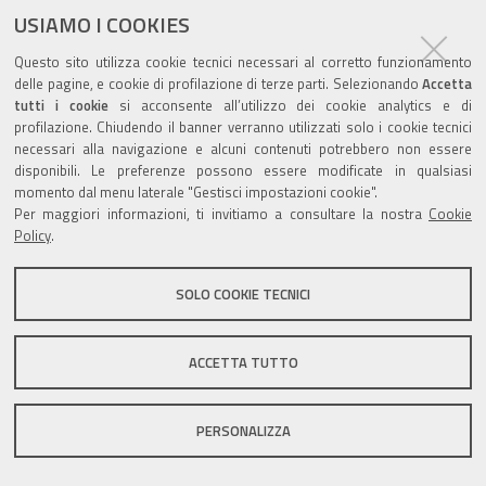
USIAMO I COOKIES
Questo sito utilizza cookie tecnici necessari al corretto funzionamento
Valuta questo sito
delle pagine, e cookie di profilazione di terze parti. Selezionando
Accetta
tutti i cookie
si acconsente all’utilizzo dei cookie analytics e di
profilazione. Chiudendo il banner verranno utilizzati solo i cookie tecnici
necessari alla navigazione e alcuni contenuti potrebbero non essere
disponibili. Le preferenze possono essere modificate in qualsiasi
momento dal menu laterale "Gestisci impostazioni cookie".
Per maggiori informazioni, ti invitiamo a consultare la nostra
Cookie
Sito istituzionale Comune di Zola Predosa
Policy
.
SOLO COOKIE TECNICI
Privacy policy
|
DPO
|
Accessibilità
ACCETTA TUTTO
PERSONALIZZA