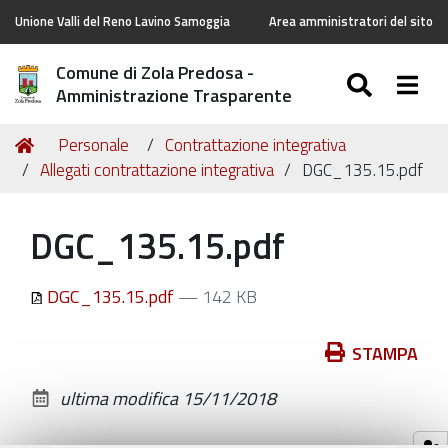
Unione Valli del Reno Lavino Samoggia
Area amministratori del sito
Comune di Zola Predosa -
SEARC
Togg
Amministrazione Trasparente
Tu
Home
Personale
Contrattazione integrativa
sei
Allegati contrattazione integrativa
DGC_135.15.pdf
qui:
DGC_135.15.pdf
DGC_135.15.pdf
— 142 KB
Azioni
STAMPA
sul
ultima modifica
15/11/2018
documento