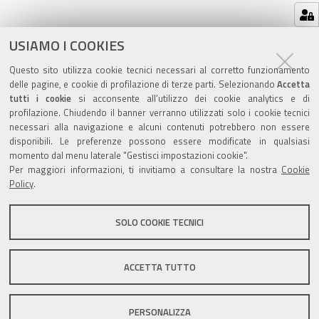
Azioni
STAMPA
USIAMO I COOKIES
sul
ultima modifica
23/01/2020
Questo sito utilizza cookie tecnici necessari al corretto funzionamento
documento
delle pagine, e cookie di profilazione di terze parti. Selezionando
Accetta
tutti i cookie
si acconsente all’utilizzo dei cookie analytics e di
profilazione. Chiudendo il banner verranno utilizzati solo i cookie tecnici
necessari alla navigazione e alcuni contenuti potrebbero non essere
disponibili. Le preferenze possono essere modificate in qualsiasi
Valuta questo sito
momento dal menu laterale "Gestisci impostazioni cookie".
Per maggiori informazioni, ti invitiamo a consultare la nostra
Cookie
Policy
.
SOLO COOKIE TECNICI
Sito istituzionale Comune di Zola Predosa
ACCETTA TUTTO
PERSONALIZZA