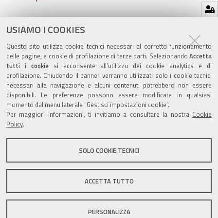
Azioni
STAMPA
USIAMO I COOKIES
sul
ultima modifica
02/08/2023
Questo sito utilizza cookie tecnici necessari al corretto funzionamento
documento
delle pagine, e cookie di profilazione di terze parti. Selezionando
Accetta
tutti i cookie
si acconsente all’utilizzo dei cookie analytics e di
profilazione. Chiudendo il banner verranno utilizzati solo i cookie tecnici
necessari alla navigazione e alcuni contenuti potrebbero non essere
disponibili. Le preferenze possono essere modificate in qualsiasi
momento dal menu laterale "Gestisci impostazioni cookie".
Valuta questo sito
Per maggiori informazioni, ti invitiamo a consultare la nostra
Cookie
Policy
.
SOLO COOKIE TECNICI
Sito istituzionale Comune di Zola Predosa
ACCETTA TUTTO
PERSONALIZZA