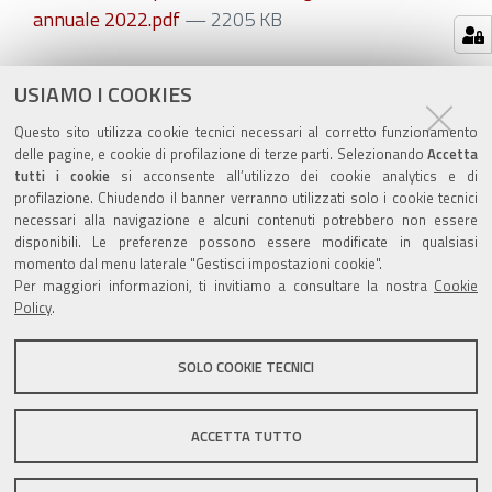
annuale 2022.pdf
— 2205 KB
Azioni
STAMPA
USIAMO I COOKIES
sul
ultima modifica
02/08/2023
Questo sito utilizza cookie tecnici necessari al corretto funzionamento
documento
delle pagine, e cookie di profilazione di terze parti. Selezionando
Accetta
tutti i cookie
si acconsente all’utilizzo dei cookie analytics e di
profilazione. Chiudendo il banner verranno utilizzati solo i cookie tecnici
necessari alla navigazione e alcuni contenuti potrebbero non essere
disponibili. Le preferenze possono essere modificate in qualsiasi
momento dal menu laterale "Gestisci impostazioni cookie".
Valuta questo sito
Per maggiori informazioni, ti invitiamo a consultare la nostra
Cookie
Policy
.
SOLO COOKIE TECNICI
Sito istituzionale Comune di Zola Predosa
ACCETTA TUTTO