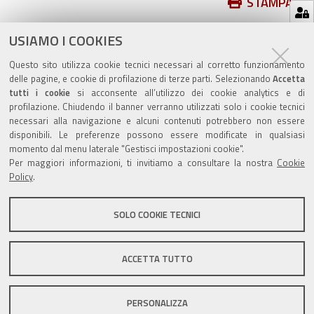
Azioni
STAMPA
sul
ultima modifica
23/01/2020
documento
USIAMO I COOKIES
Questo sito utilizza cookie tecnici necessari al corretto funzionamento
delle pagine, e cookie di profilazione di terze parti. Selezionando
Accetta
tutti i cookie
si acconsente all’utilizzo dei cookie analytics e di
profilazione. Chiudendo il banner verranno utilizzati solo i cookie tecnici
Valuta questo sito
necessari alla navigazione e alcuni contenuti potrebbero non essere
disponibili. Le preferenze possono essere modificate in qualsiasi
momento dal menu laterale "Gestisci impostazioni cookie".
Per maggiori informazioni, ti invitiamo a consultare la nostra
Cookie
Policy
.
SOLO COOKIE TECNICI
Sito istituzionale Comune di Zola Predosa
ACCETTA TUTTO
Privacy policy
|
DPO
|
Accessibilità
PERSONALIZZA