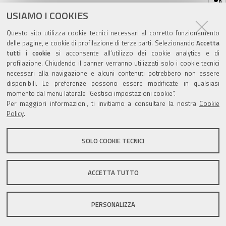
sul
ultima modifica
02/08/2023
documento
USIAMO I COOKIES
Questo sito utilizza cookie tecnici necessari al corretto funzionamento
delle pagine, e cookie di profilazione di terze parti. Selezionando
Accetta
tutti i cookie
si acconsente all’utilizzo dei cookie analytics e di
profilazione. Chiudendo il banner verranno utilizzati solo i cookie tecnici
Valuta questo sito
necessari alla navigazione e alcuni contenuti potrebbero non essere
disponibili. Le preferenze possono essere modificate in qualsiasi
momento dal menu laterale "Gestisci impostazioni cookie".
Per maggiori informazioni, ti invitiamo a consultare la nostra
Cookie
Policy
.
SOLO COOKIE TECNICI
Sito istituzionale Comune di Zola Predosa
ACCETTA TUTTO
Privacy policy
|
DPO
|
Accessibilità
PERSONALIZZA