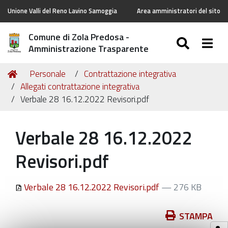
Unione Valli del Reno Lavino Samoggia
Area amministratori del sito
Comune di Zola Predosa -
SEARC
Togg
Amministrazione Trasparente
Tu
Home
Personale
Contrattazione integrativa
sei
Allegati contrattazione integrativa
qui:
Verbale 28 16.12.2022 Revisori.pdf
Verbale 28 16.12.2022
Revisori.pdf
Verbale 28 16.12.2022 Revisori.pdf
— 276 KB
Azioni
STAMPA