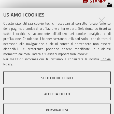
Azioni
STAMPA
sul
ultima modifica
11/01/2024
documento
USIAMO I COOKIES
Questo sito utilizza cookie tecnici necessari al corretto funzionamento
delle pagine, e cookie di profilazione di terze parti. Selezionando
Accetta
tutti i cookie
si acconsente all’utilizzo dei cookie analytics e di
profilazione. Chiudendo il banner verranno utilizzati solo i cookie tecnici
Valuta questo sito
necessari alla navigazione e alcuni contenuti potrebbero non essere
disponibili. Le preferenze possono essere modificate in qualsiasi
momento dal menu laterale "Gestisci impostazioni cookie".
Per maggiori informazioni, ti invitiamo a consultare la nostra
Cookie
Policy
.
SOLO COOKIE TECNICI
Sito istituzionale Comune di Zola Predosa
ACCETTA TUTTO
Privacy policy
|
DPO
|
Accessibilità
PERSONALIZZA