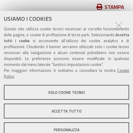
Azioni
STAMPA
sul
USIAMO I COOKIES
pubblicato il
15/11/2018
—
documento
ultima modifica
15/11/2018
Questo sito utilizza cookie tecnici necessari al corretto funzionamento
delle pagine, e cookie di profilazione di terze parti. Selezionando
Accetta
tutti i cookie
si acconsente all’utilizzo dei cookie analytics e di
profilazione. Chiudendo il banner verranno utilizzati solo i cookie tecnici
necessari alla navigazione e alcuni contenuti potrebbero non essere
disponibili. Le preferenze possono essere modificate in qualsiasi
momento dal menu laterale "Gestisci impostazioni cookie".
Valuta questo sito
Per maggiori informazioni, ti invitiamo a consultare la nostra
Cookie
Policy
.
SOLO COOKIE TECNICI
Sito istituzionale Comune di Zola Predosa
ACCETTA TUTTO
PERSONALIZZA