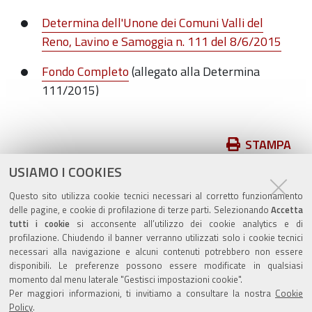
Determina dell'Unone dei Comuni Valli del
Reno, Lavino e Samoggia n. 111 del 8/6/2015
Fondo Completo
(allegato alla Determina
111/2015)
Azioni
STAMPA
sul
USIAMO I COOKIES
pubblicato il
15/11/2018
—
documento
ultima modifica
15/11/2018
Questo sito utilizza cookie tecnici necessari al corretto funzionamento
delle pagine, e cookie di profilazione di terze parti. Selezionando
Accetta
tutti i cookie
si acconsente all’utilizzo dei cookie analytics e di
profilazione. Chiudendo il banner verranno utilizzati solo i cookie tecnici
necessari alla navigazione e alcuni contenuti potrebbero non essere
disponibili. Le preferenze possono essere modificate in qualsiasi
momento dal menu laterale "Gestisci impostazioni cookie".
Valuta questo sito
Per maggiori informazioni, ti invitiamo a consultare la nostra
Cookie
Policy
.