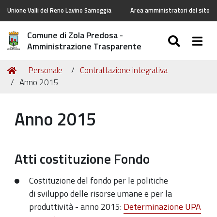
Unione Valli del Reno Lavino Samoggia
Area amministratori del sito
Comune di Zola Predosa -
SEARC
Togg
Amministrazione Trasparente
Tu
Home
Personale
Contrattazione integrativa
sei
Anno 2015
qui:
Anno 2015
Atti costituzione Fondo
Costituzione del fondo per le politiche
di sviluppo delle risorse umane e per la
produttività - anno 2015:
Determinazione UPA