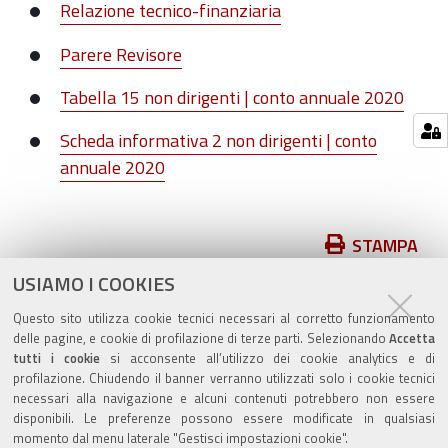
Relazione tecnico-finanziaria
Parere Revisore
Tabella 15 non dirigenti | conto annuale 2020
Scheda informativa 2 non dirigenti | conto
annuale 2020
Azioni
STAMPA
sul
USIAMO I COOKIES
pubblicato il
04/01/2021
—
documento
ultima modifica
25/07/2022
Questo sito utilizza cookie tecnici necessari al corretto funzionamento
delle pagine, e cookie di profilazione di terze parti. Selezionando
Accetta
tutti i cookie
si acconsente all’utilizzo dei cookie analytics e di
profilazione. Chiudendo il banner verranno utilizzati solo i cookie tecnici
necessari alla navigazione e alcuni contenuti potrebbero non essere
disponibili. Le preferenze possono essere modificate in qualsiasi
momento dal menu laterale "Gestisci impostazioni cookie".
Valuta questo sito