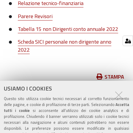
Relazione tecnico-finanziaria
Parere Revisori
Tabella 15 non Dirigenti conto annuale 2022
Scheda SICI personale non dirigente anno
2022
Azioni
STAMPA
sul
USIAMO I COOKIES
pubblicato il
02/08/2023
—
documento
ultima modifica
13/03/2024
Questo sito utilizza cookie tecnici necessari al corretto funzionamento
delle pagine, e cookie di profilazione di terze parti. Selezionando
Accetta
tutti i cookie
si acconsente all’utilizzo dei cookie analytics e di
profilazione. Chiudendo il banner verranno utilizzati solo i cookie tecnici
necessari alla navigazione e alcuni contenuti potrebbero non essere
disponibili. Le preferenze possono essere modificate in qualsiasi