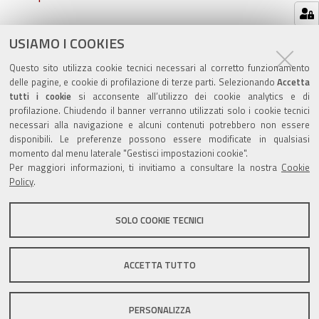
Azioni
STAMPA
USIAMO I COOKIES
sul
ultima modifica
17/02/2025
Questo sito utilizza cookie tecnici necessari al corretto funzionamento
documento
delle pagine, e cookie di profilazione di terze parti. Selezionando
Accetta
tutti i cookie
si acconsente all’utilizzo dei cookie analytics e di
profilazione. Chiudendo il banner verranno utilizzati solo i cookie tecnici
necessari alla navigazione e alcuni contenuti potrebbero non essere
disponibili. Le preferenze possono essere modificate in qualsiasi
momento dal menu laterale "Gestisci impostazioni cookie".
Valuta questo sito
Per maggiori informazioni, ti invitiamo a consultare la nostra
Cookie
Policy
.
SOLO COOKIE TECNICI
Sito istituzionale Comune di Zola Predosa
ACCETTA TUTTO
PERSONALIZZA