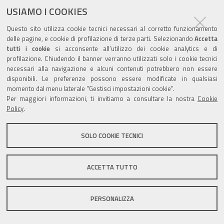
documento
USIAMO I COOKIES
Questo sito utilizza cookie tecnici necessari al corretto funzionamento
delle pagine, e cookie di profilazione di terze parti. Selezionando
Accetta
tutti i cookie
si acconsente all’utilizzo dei cookie analytics e di
profilazione. Chiudendo il banner verranno utilizzati solo i cookie tecnici
Valuta questo sito
necessari alla navigazione e alcuni contenuti potrebbero non essere
disponibili. Le preferenze possono essere modificate in qualsiasi
momento dal menu laterale "Gestisci impostazioni cookie".
Per maggiori informazioni, ti invitiamo a consultare la nostra
Cookie
Policy
.
Sito istituzionale Comune di Zola Predosa
SOLO COOKIE TECNICI
ACCETTA TUTTO
Privacy policy
|
DPO
|
Accessibilità
PERSONALIZZA