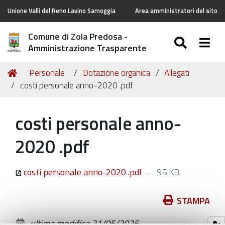
Unione Valli del Reno Lavino Samoggia
Area amministratori del sito
Comune di Zola Predosa -
SEARC
Togg
Amministrazione Trasparente
Tu
Home
Personale
Dotazione organica
Allegati
sei
costi personale anno-2020 .pdf
qui:
costi personale anno-
2020 .pdf
costi personale anno-2020 .pdf
— 95 KB
Azioni
STAMPA
sul
ultima modifica
21/05/2025