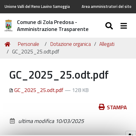
Unione Valli del Reno Lavino Samoggia
Area amministratori del sito
Comune di Zola Predosa -
SEARC
Togg
Amministrazione Trasparente
Tu
Home
Personale
Dotazione organica
Allegati
sei
GC_2025_25.odt.pdf
qui:
GC_2025_25.odt.pdf
GC_2025_25.odt.pdf
— 128 KB
Azioni
STAMPA
sul
ultima modifica
10/03/2025
documento