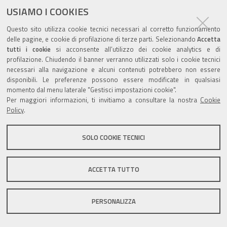
USIAMO I COOKIES
Questo sito utilizza cookie tecnici necessari al corretto funzionamento
Valuta questo sito
delle pagine, e cookie di profilazione di terze parti. Selezionando
Accetta
tutti i cookie
si acconsente all’utilizzo dei cookie analytics e di
profilazione. Chiudendo il banner verranno utilizzati solo i cookie tecnici
necessari alla navigazione e alcuni contenuti potrebbero non essere
disponibili. Le preferenze possono essere modificate in qualsiasi
momento dal menu laterale "Gestisci impostazioni cookie".
Per maggiori informazioni, ti invitiamo a consultare la nostra
Cookie
Sito istituzionale Comune di Zola Predosa
Policy
.
SOLO COOKIE TECNICI
Privacy policy
|
DPO
|
Accessibilità
ACCETTA TUTTO
PERSONALIZZA