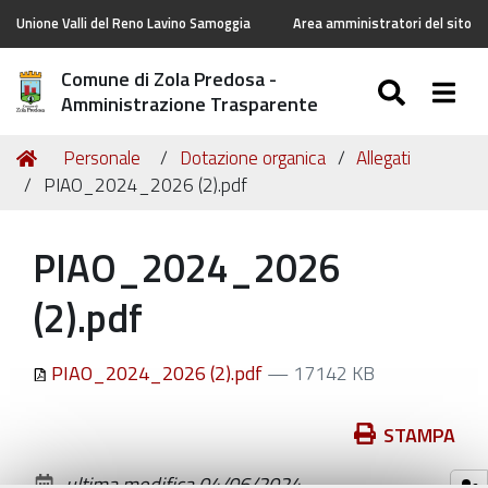
Unione Valli del Reno Lavino Samoggia
Area amministratori del sito
Comune di Zola Predosa -
SEARC
Togg
Amministrazione Trasparente
Tu
Home
Personale
Dotazione organica
Allegati
sei
PIAO_2024_2026 (2).pdf
qui:
PIAO_2024_2026
(2).pdf
PIAO_2024_2026 (2).pdf
— 17142 KB
Azioni
STAMPA
sul
ultima modifica
04/06/2024