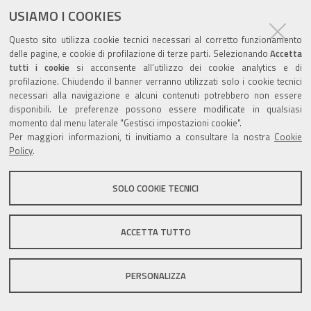
documento
USIAMO I COOKIES
Questo sito utilizza cookie tecnici necessari al corretto funzionamento
delle pagine, e cookie di profilazione di terze parti. Selezionando
Accetta
tutti i cookie
si acconsente all’utilizzo dei cookie analytics e di
profilazione. Chiudendo il banner verranno utilizzati solo i cookie tecnici
Valuta questo sito
necessari alla navigazione e alcuni contenuti potrebbero non essere
disponibili. Le preferenze possono essere modificate in qualsiasi
momento dal menu laterale "Gestisci impostazioni cookie".
Per maggiori informazioni, ti invitiamo a consultare la nostra
Cookie
Policy
.
Sito istituzionale Comune di Zola Predosa
SOLO COOKIE TECNICI
ACCETTA TUTTO
Privacy policy
|
DPO
|
Accessibilità
PERSONALIZZA