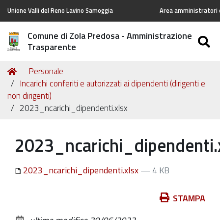
Unione Valli del Reno Lavino Samoggia
Area amministratori d
Comune di Zola Predosa - Amministrazione
S
Trasparente
Tu
Home
Personale
sei
Incarichi conferiti e autorizzati ai dipendenti (dirigenti e
qui:
non dirigenti)
2023_ncarichi_dipendenti.xlsx
2023_ncarichi_dipendenti.
2023_ncarichi_dipendenti.xlsx
— 4 KB
Azioni
STAMPA
sul