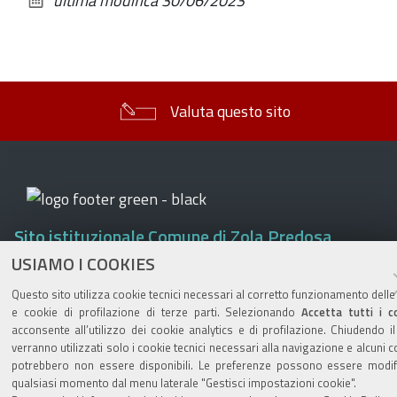
ultima modifica
30/06/2023
documento
Valuta questo sito
Sito istituzionale Comune di Zola Predosa
USIAMO I COOKIES
Questo sito utilizza cookie tecnici necessari al corretto funzionamento delle
e cookie di profilazione di terze parti. Selezionando
Accetta tutti i c
Privacy policy
|
DPO
|
Accessibilità
acconsente all’utilizzo dei cookie analytics e di profilazione. Chiudendo i
verranno utilizzati solo i cookie tecnici necessari alla navigazione e alcuni c
potrebbero non essere disponibili. Le preferenze possono essere modifi
qualsiasi momento dal menu laterale "Gestisci impostazioni cookie".