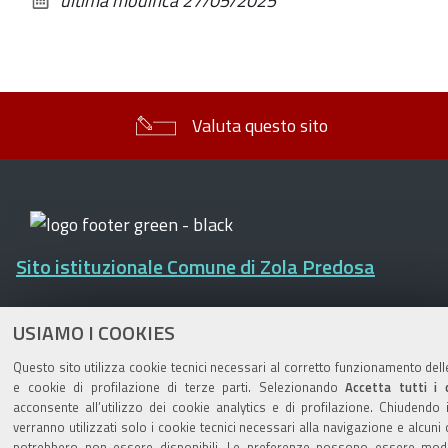
ultima modifica
27/05/2025
documento
Valuta questo sito
Sito istituzionale Comune di Zola Predosa
USIAMO I COOKIES
Privacy policy
|
DPO
|
Accessibilità
Questo sito utilizza cookie tecnici necessari al corretto funzionamento dell
e cookie di profilazione di terze parti. Selezionando
Accetta tutti i 
acconsente all’utilizzo dei cookie analytics e di profilazione. Chiudendo 
verranno utilizzati solo i cookie tecnici necessari alla navigazione e alcuni 
potrebbero non essere disponibili. Le preferenze possono essere modif