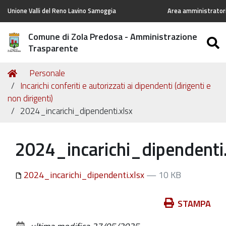
Unione Valli del Reno Lavino Samoggia
Area amministratori
Comune di Zola Predosa - Amministrazione
Trasparente
Tu
Home
Personale
sei
Incarichi conferiti e autorizzati ai dipendenti (dirigenti e
qui:
non dirigenti)
2024_incarichi_dipendenti.xlsx
2024_incarichi_dipendenti.
2024_incarichi_dipendenti.xlsx
— 10 KB
Azioni
STAMPA
sul