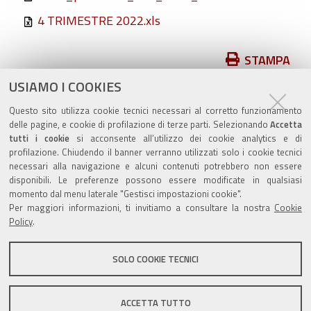
4 TRIMESTRE 2022.xls
Azioni
STAMPA
sul
USIAMO I COOKIES
pubblicato il
29/07/2020
—
documento
ultima modifica
28/08/2024
Questo sito utilizza cookie tecnici necessari al corretto funzionamento
delle pagine, e cookie di profilazione di terze parti. Selezionando
Accetta
tutti i cookie
si acconsente all’utilizzo dei cookie analytics e di
profilazione. Chiudendo il banner verranno utilizzati solo i cookie tecnici
necessari alla navigazione e alcuni contenuti potrebbero non essere
disponibili. Le preferenze possono essere modificate in qualsiasi
momento dal menu laterale "Gestisci impostazioni cookie".
Valuta questo sito
Per maggiori informazioni, ti invitiamo a consultare la nostra
Cookie
Policy
.
SOLO COOKIE TECNICI
Sito istituzionale Comune di Zola Predosa
ACCETTA TUTTO