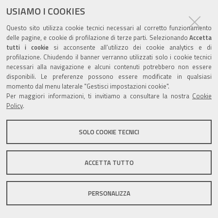
USIAMO I COOKIES
Questo sito utilizza cookie tecnici necessari al corretto funzionamento
Valuta questo sito
delle pagine, e cookie di profilazione di terze parti. Selezionando
Accetta
tutti i cookie
si acconsente all’utilizzo dei cookie analytics e di
profilazione. Chiudendo il banner verranno utilizzati solo i cookie tecnici
necessari alla navigazione e alcuni contenuti potrebbero non essere
disponibili. Le preferenze possono essere modificate in qualsiasi
momento dal menu laterale "Gestisci impostazioni cookie".
Per maggiori informazioni, ti invitiamo a consultare la nostra
Cookie
Sito istituzionale Comune di Zola Predosa
Policy
.
SOLO COOKIE TECNICI
Privacy policy
|
DPO
|
Accessibilità
ACCETTA TUTTO
PERSONALIZZA