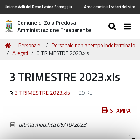
Unione Valli del Reno Lavino Samoggia
Area amministratori del sito
Comune di Zola Predosa -
SEARC
Togg
Amministrazione Trasparente
Tu
Home
Personale
Personale non a tempo indeterminato
sei
Allegati
3 TRIMESTRE 2023.xls
qui:
3 TRIMESTRE 2023.xls
3 TRIMESTRE 2023.xls
— 29 KB
Azioni
STAMPA
sul
ultima modifica
06/10/2023
documento