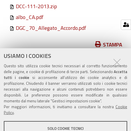
DCC-111-2013.zip
albo_CA.pdf
DGC_70_Allegato_Accordo.pdf
Azioni
STAMPA
sul
USIAMO I COOKIES
pubblicato il
29/11/2018
—
documento
ultima modifica
29/11/2018
Questo sito utilizza cookie tecnici necessari al corretto funzionamento
delle pagine, e cookie di profilazione di terze parti. Selezionando
Accetta
tutti i cookie
si acconsente all’utilizzo dei cookie analytics e di
profilazione. Chiudendo il banner verranno utilizzati solo i cookie tecnici
necessari alla navigazione e alcuni contenuti potrebbero non essere
disponibili. Le preferenze possono essere modificate in qualsiasi
momento dal menu laterale "Gestisci impostazioni cookie".
Valuta questo sito
Per maggiori informazioni, ti invitiamo a consultare la nostra
Cookie
Policy
.
SOLO COOKIE TECNICI