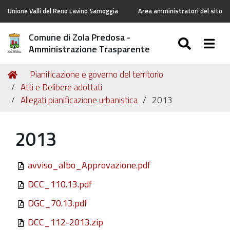
Unione Valli del Reno Lavino Samoggia
Area amministratori del sito
Comune di Zola Predosa -
SEARC
Togg
Amministrazione Trasparente
Tu
Home
Pianificazione e governo del territorio
sei
Atti e Delibere adottati
qui:
Allegati pianificazione urbanistica
2013
2013
avviso_albo_Approvazione.pdf
DCC_110.13.pdf
DGC_70.13.pdf
DCC_112-2013.zip