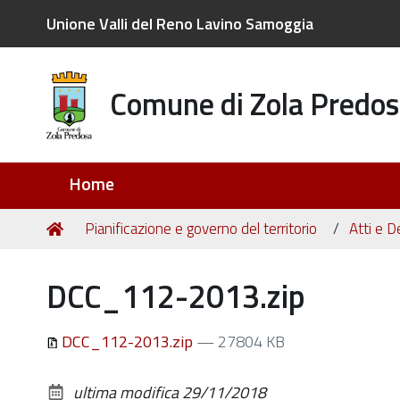
Unione Valli del Reno Lavino Samoggia
Comune di Zola Predos
Sezioni
Home
Tu
Home
Pianificazione e governo del territorio
Atti e D
sei
qui:
DCC_112-2013.zip
DCC_112-2013.zip
— 27804 KB
ultima modifica
29/11/2018