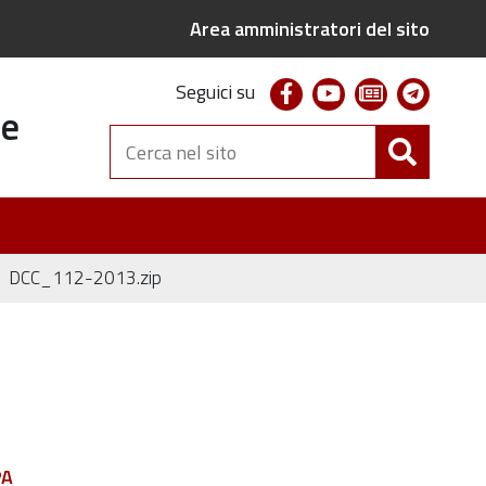
Area amministratori del sito
facebook
youtube
newsletter
telegr
Seguici su
te
Cerca
nel
sito
DCC_112-2013.zip
PA