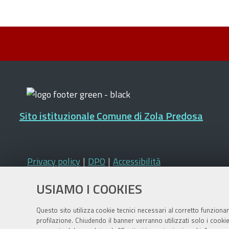
Sito istituzionale Comune di Zola Predosa
Privacy policy
|
DPO
|
Accessibilità
USIAMO I COOKIES
Questo sito utilizza cookie tecnici necessari al corretto funziona
profilazione. Chiudendo il banner verranno utilizzati solo i cook