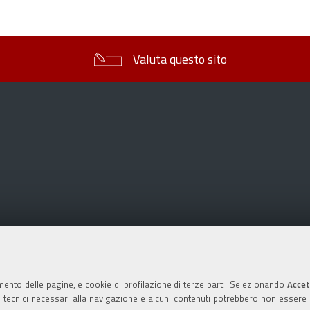
sul
documento
Valuta questo sito
mento delle pagine, e cookie di profilazione di terze parti. Selezionando
Accet
ie tecnici necessari alla navigazione e alcuni contenuti potrebbero non essere