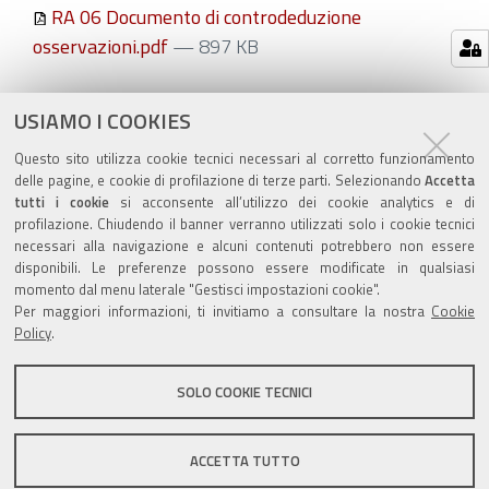
RA 06 Documento di controdeduzione
osservazioni.pdf
— 897 KB
Azioni
STAMPA
USIAMO I COOKIES
sul
ultima modifica
30/09/2025
Questo sito utilizza cookie tecnici necessari al corretto funzionamento
documento
delle pagine, e cookie di profilazione di terze parti. Selezionando
Accetta
tutti i cookie
si acconsente all’utilizzo dei cookie analytics e di
profilazione. Chiudendo il banner verranno utilizzati solo i cookie tecnici
necessari alla navigazione e alcuni contenuti potrebbero non essere
disponibili. Le preferenze possono essere modificate in qualsiasi
momento dal menu laterale "Gestisci impostazioni cookie".
Valuta questo sito
Per maggiori informazioni, ti invitiamo a consultare la nostra
Cookie
Policy
.
SOLO COOKIE TECNICI
Sito istituzionale Comune di Zola Predosa
ACCETTA TUTTO