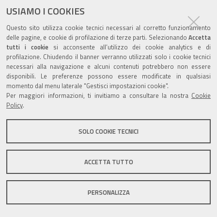
ultima modifica
30/09/2025
documento
USIAMO I COOKIES
Questo sito utilizza cookie tecnici necessari al corretto funzionamento
delle pagine, e cookie di profilazione di terze parti. Selezionando
Accetta
tutti i cookie
si acconsente all’utilizzo dei cookie analytics e di
profilazione. Chiudendo il banner verranno utilizzati solo i cookie tecnici
Valuta questo sito
necessari alla navigazione e alcuni contenuti potrebbero non essere
disponibili. Le preferenze possono essere modificate in qualsiasi
momento dal menu laterale "Gestisci impostazioni cookie".
Per maggiori informazioni, ti invitiamo a consultare la nostra
Cookie
Policy
.
Sito istituzionale Comune di Zola Predosa
SOLO COOKIE TECNICI
ACCETTA TUTTO
Privacy policy
|
DPO
|
Accessibilità
PERSONALIZZA