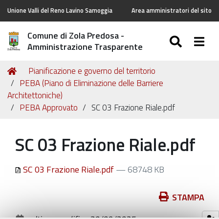
Unione Valli del Reno Lavino Samoggia
Area amministratori del sito
Comune di Zola Predosa -
SEARC
Togg
Amministrazione Trasparente
Tu
Home
Pianificazione e governo del territorio
sei
PEBA (Piano di Eliminazione delle Barriere
qui:
Architettoniche)
PEBA Approvato
SC 03 Frazione Riale.pdf
SC 03 Frazione Riale.pdf
SC 03 Frazione Riale.pdf
— 68748 KB
Azioni
STAMPA
sul