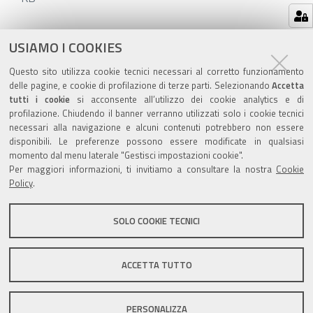
Azioni
STAMPA
USIAMO I COOKIES
sul
ultima modifica
30/09/2025
Questo sito utilizza cookie tecnici necessari al corretto funzionamento
documento
delle pagine, e cookie di profilazione di terze parti. Selezionando
Accetta
tutti i cookie
si acconsente all’utilizzo dei cookie analytics e di
profilazione. Chiudendo il banner verranno utilizzati solo i cookie tecnici
necessari alla navigazione e alcuni contenuti potrebbero non essere
disponibili. Le preferenze possono essere modificate in qualsiasi
Valuta questo sito
momento dal menu laterale "Gestisci impostazioni cookie".
Per maggiori informazioni, ti invitiamo a consultare la nostra
Cookie
Policy
.
SOLO COOKIE TECNICI
Sito istituzionale Comune di Zola Predosa
ACCETTA TUTTO
PERSONALIZZA