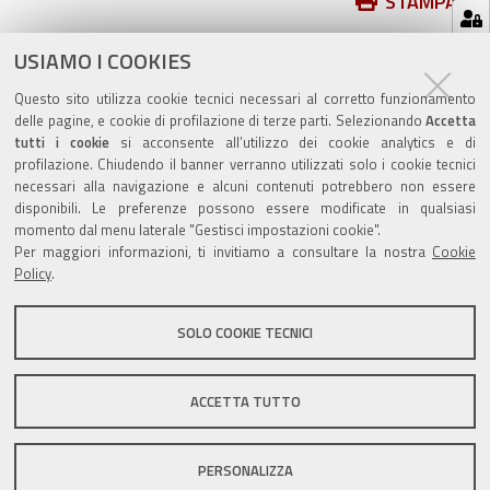
Azioni
STAMPA
sul
ultima modifica
25/01/2021
documento
USIAMO I COOKIES
Questo sito utilizza cookie tecnici necessari al corretto funzionamento
delle pagine, e cookie di profilazione di terze parti. Selezionando
Accetta
tutti i cookie
si acconsente all’utilizzo dei cookie analytics e di
profilazione. Chiudendo il banner verranno utilizzati solo i cookie tecnici
Valuta questo sito
necessari alla navigazione e alcuni contenuti potrebbero non essere
disponibili. Le preferenze possono essere modificate in qualsiasi
momento dal menu laterale "Gestisci impostazioni cookie".
Per maggiori informazioni, ti invitiamo a consultare la nostra
Cookie
Policy
.
SOLO COOKIE TECNICI
Sito istituzionale Comune di Zola Predosa
ACCETTA TUTTO
Privacy policy
|
DPO
|
Accessibilità
PERSONALIZZA