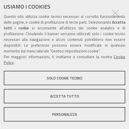
USIAMO I COOKIES
Questo sito utilizza cookie tecnici necessari al corretto funzionamento
delle pagine, e cookie di profilazione di terze parti. Selezionando
Accetta
tutti i cookie
si acconsente all’utilizzo dei cookie analytics e di
Valuta questo sito
profilazione. Chiudendo il banner verranno utilizzati solo i cookie tecnici
necessari alla navigazione e alcuni contenuti potrebbero non essere
disponibili. Le preferenze possono essere modificate in qualsiasi
momento dal menu laterale "Gestisci impostazioni cookie".
Per maggiori informazioni, ti invitiamo a consultare la nostra
Cookie
Policy
.
Sito istituzionale Comune di Zola Predosa
SOLO COOKIE TECNICI
Privacy policy
|
DPO
|
Accessibilità
ACCETTA TUTTO
PERSONALIZZA