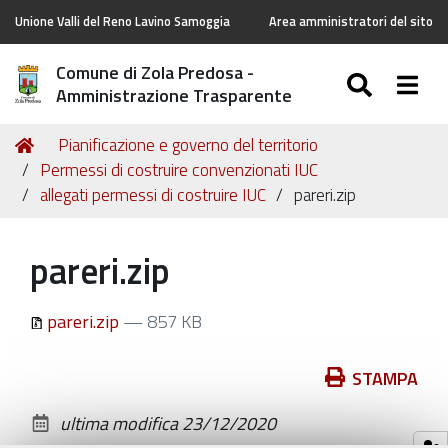
Unione Valli del Reno Lavino Samoggia
Area amministratori del sito
Comune di Zola Predosa -
SEARC
Togg
Amministrazione Trasparente
Tu
Home
Pianificazione e governo del territorio
sei
Permessi di costruire convenzionati IUC
qui:
allegati permessi di costruire IUC
pareri.zip
pareri.zip
pareri.zip
— 857 KB
Azioni
STAMPA
sul
ultima modifica
23/12/2020
documento