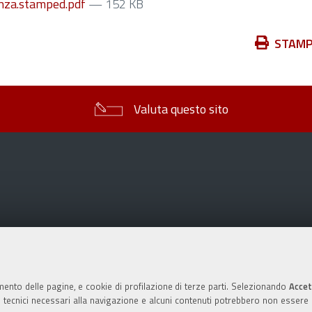
nza.stamped.pdf
— 152 KB
Azioni
STAM
sul
documento
Valuta questo sito
mento delle pagine, e cookie di profilazione di terze parti. Selezionando
Accet
ie tecnici necessari alla navigazione e alcuni contenuti potrebbero non essere