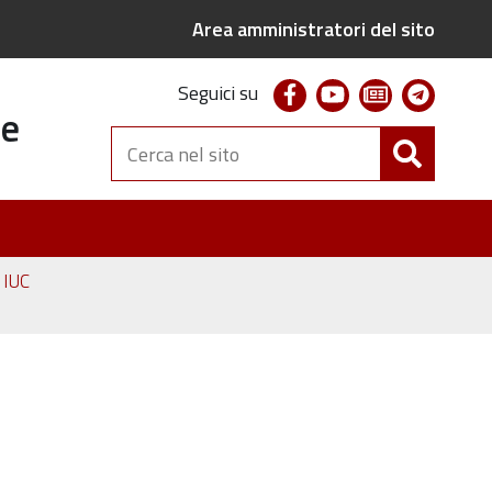
Area amministratori del sito
facebook
youtube
newsletter
telegr
Seguici su
te
Cerca
nel
sito
e IUC