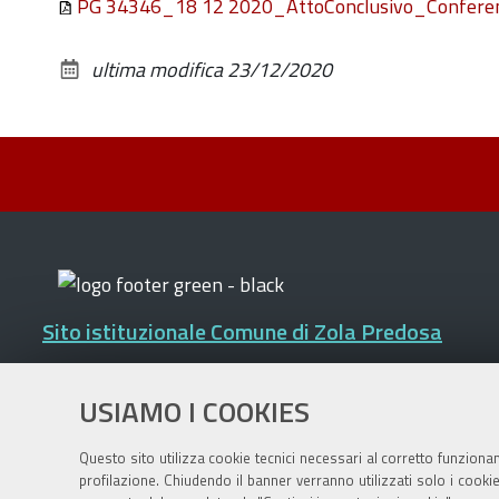
PG 34346_18 12 2020_AttoConclusivo_Confere
ultima modifica
23/12/2020
Sito istituzionale Comune di Zola Predosa
USIAMO I COOKIES
Privacy policy
|
DPO
|
Accessibilità
Questo sito utilizza cookie tecnici necessari al corretto funziona
profilazione. Chiudendo il banner verranno utilizzati solo i cook