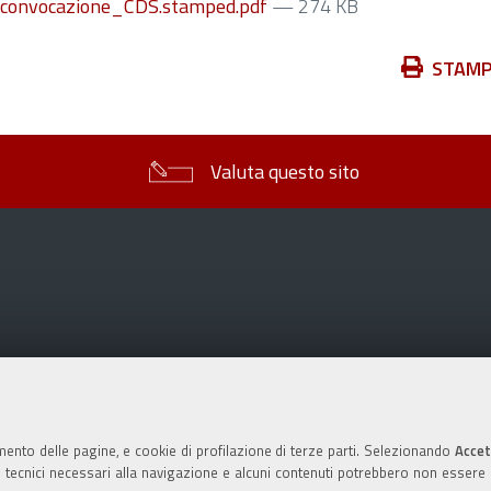
convocazione_CDS.stamped.pdf
— 274 KB
Azioni
STAM
sul
documento
Valuta questo sito
mento delle pagine, e cookie di profilazione di terze parti. Selezionando
Accet
ie tecnici necessari alla navigazione e alcuni contenuti potrebbero non essere