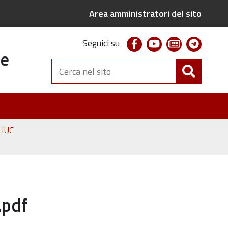
Area amministratori del sito
facebook
youtube
newsletter
telegr
Seguici su
te
Cerca
nel
sito
e IUC
.pdf