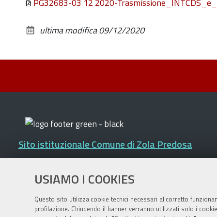
PG32683-03 12 2020-Trasmissione_INTCDS_e_
ultima modifica
09/12/2020
Sito istituzionale Comune di Zola Predosa
USIAMO I COOKIES
Privacy policy
|
DPO
|
Accessibilità
Questo sito utilizza cookie tecnici necessari al corretto funziona
profilazione. Chiudendo il banner verranno utilizzati solo i cook