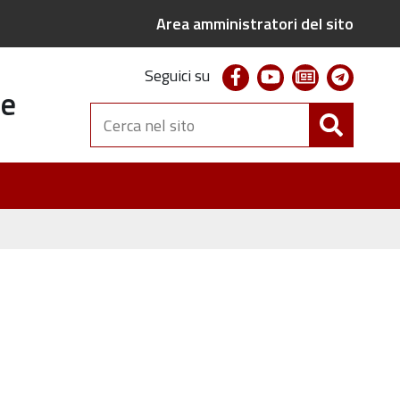
Area amministratori del sito
facebook
youtube
newsletter
telegr
Seguici su
te
Cerca
nel
sito