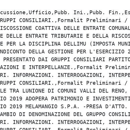
NTRODESTRA UNITO"". ",Formalit Preliminari / Risposta a interrogazioni interpella,Segreteria Generale,23/06/2020,08/07/2020,03/07/2020,Finito,,,,,,
10/06/2020,34,43,"FORMALIT PRELIMINARI. INFORMAZIONI. INTERROGAZIONI, INTERPELLANZE, MOZIONI E ORDINI DEL GIORNO.",Formalit Preliminari / Risposta a interrogazioni interpella,Segreteria Generale,23/06/2020,08/07/2020,03/07/2020,Finito,,,,,,
27/05/2020,33,35,COMUNICAZIONI DEI GRUPPI CONSILIARI.,Formalit Preliminari / Risposta a interrogazioni interpella,Segreteria Generale,11/06/2020,26/06/2020,21/06/2020,Finito,,,,,,
27/05/2020,32,38,SOSPENSIONE DEI MUTUI CON ISTITUTI DI CREDITO PRIVATI IN ATTUAZIONE DELL'ACCORDO ABI-ANCI-UPI DEL 6 APRILE 2020. MUTUI CONTRATTI CON BANCA MONTE PASCHI DI SIENA.,Nuova Proposta tecnico contabile (04102016),Ragioneria,11/06/2020,26/06/2020,21/06/2020,Finito,,,,,,
27/05/2020,31,29,AGGIORNAMENTO PIANO TRIENNALE OPERE PUBBLICHE 2020-2022 ED ELENCO ANNUALE 2020.,Nuova Proposta tecnico contabile (04102016),Opere Pubbliche,11/06/2020,26/06/2020,21/06/2020,Finito,,,,,,
27/05/2020,30,30,"VARIAZIONE AL BILANCIO DI PREVISIONE FINANZIARIO 2020/2022. RATIFICA DELLA DELIBERAZIONE DI GIUNTA COMUNALE N. 37 IN DATA 22/04/2020 ADOTTATA AI SENSI DELL'ART. 175, COMMA 4, DEL D.LGS. N. 267/2000.",Nuova Proposta tecnico contabile (04102016),Ragioneria,11/06/2020,26/06/2020,21/06/2020,Finito,,,,,,
27/05/2020,29,31,COMUNICAZIONE PRELIEVO DAL FONDO DI RISERVA ESEGUITO CON DELIBERA GC.43 DEL 6.05.2020.,Nuova Proposta tecnico contabile (04102016),Ragioneria,11/06/2020,26/06/2020,21/06/2020,Finito,,,,,,
27/05/2020,28,32,"PRESA D'ATTO DEL CAMBIO DI DENOMINAZIONE DEL GRUPPO CONSILIARE LEGA IN  ""LEGA - INSIEME PER ZOLA - LISTA CENTRODESTRA UNITO"". RITIRO. ",Formalit Preliminari / Risposta a interrogazioni interpella,Segreteria Generale,11/06/2020,26/06/2020,21/06/2020,Finito,,,,,,
27/05/2020,27,34,RISPOSTE A INTERROGAZIONI E INTERPELLANZE.,Formalit Preliminari / Risposta a interrogazioni interpella,Segreteria Generale,11/06/2020,26/06/2020,21/06/2020,Finito,,,,,,
27/05/2020,26,33,"FORMALIT PRELIMINARI. INFORMAZIONI. INTERROGAZIONI, INTERPELLANZE, MOZIONI E ORDINI DEL GIORNO.",Formalit Preliminari / Risposta a interrogazioni interpella,Segreteria Generale,11/06/2020,26/06/2020,21/06/2020,Finito,,,,,,
27/05/2020,25,37,CO-START VILLA GARAGNANI: PRESENTAZIONE DEL PCTO (PERCORSO PER LE COMPETENZE TRASVERSALI E L'ORIENTAMENTO) DI SIMULAZIONE DI PROGETTI D'IMPRESA DESTINATO AD ALLIEVI DEGLI ISTITUTI BELLUZZI-FIORAVANTI E SALVEMINI E DEI PROGETTI IMPRENDITORIALI DELLE START-UP OSPITATE NELL'INCUBATORE.,Formalit Preliminari / Risposta a interrogazioni interpella,Segreteria Generale,,,,Avviato,,,,,,
15/04/2020,24,24,COMUNICAZIONI DEI GRUPPI CONSILIARI.,Formalit Preliminari / Risposta a interrogazioni interpella,Segreteria Generale,30/04/2020,15/05/2020,10/05/2020,Finito,,,,,,
15/04/2020,23,28,ORDINANZA CAPO PROTEZIONE CIVILE N. 658 DEL 29/03/2020 - MISURE URGENTI DI SOLIDARIETA' ALIMENTARE - VARIAZIONE DI BILANCIO PREVISIONALE 2020-2022. ESERCIZIO 2020.,Nuova Proposta tecnico contabile (04102016),Ragioneria,30/04/2020,15/05/2020,10/05/2020,Finito,,,,,,
15/04/2020,22,19,APPROVAZIONE DEL BILANCIO DI PREVISIONE FINANZIARIO 2020/2022 (ART. 151 DEL D.LGS. N. 267/2000 E ART. 10 D.LGS. 118/2011).,Nuova Proposta tecnico contabile (04102016),Ragioneria,30/04/2020,15/05/2020,10/05/2020,Finito,,,,,,
15/04/2020,21,25,"APPROVAZIONE DELLA NOTA DI AGGIORNAMENTO AL DOCUMENTO UNICO DI PROGRAMMAZIONE (DUP) PERIODO 2020-2022 (ART. 170, C.1, DEL D.LGS. N.267/2000).",Nuova Proposta tecnico contabile (04102016),Segretario Comunale,30/04/2020,15/05/2020,10/05/2020,Finito,,,,,