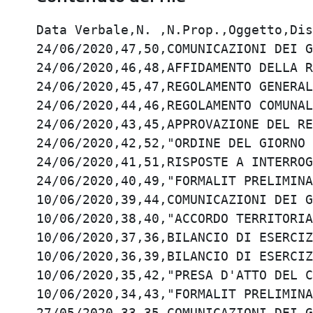
Data Verbale,N. ,N.Prop.,Oggetto,Discussione,Ufficio,Pubb. Ini.,Pubb. Fin.,Esec.,Iter,IE,All.,W,T,Atto,Stampato
24/06/2020,47,50,COMUNICAZIONI DEI GRUPPI CONSILIARI.,Formalit Preliminari / Risposta a interrogazioni interpella,Segreteria Generale,01/07/2020,16/07/2020,11/07/2020,Finito,,,,,,
24/06/2020,46,48,AFFIDAMENTO DELLA RISCOSSIONE COATTIVA DELLE ENTRATE COMUNALI ALLAGENZIA DELLE ENTRATE-RISCOSSIONE E A RISCOSSIONE SICILIA SPA.,Nuova Proposta tecnico contabile (04102016),Tributi,01/07/2020,16/07/2020,11/07/2020,Finito,,,,,,
24/06/2020,45,47,REGOLAMENTO GENERALE DELLE ENTRATE TRIBUTARIE E DELLA RISCOSSIONE COATTIVA DELLE ENTRATE COMUNALI. APPROVAZIONE,Nuova Proposta tecnico contabile (04102016),Tributi,01/07/2020,16/07/2020,11/07/2020,Finito,,,,,,
24/06/2020,44,46,REGOLAMENTO COMUNALE PER LA DISCIPLINA DELLIMU (IMPOSTA MUNICIPALE UNICA). APPROVAZIONE,Nuova Proposta tecnico contabile (04102016),Tributi,01/07/2020,16/07/2020,11/07/2020,Finito,,,,,,
24/06/2020,43,45,APPROVAZIONE DEL RENDICONTO DELLA GESTIONE PER L'ESERCIZIO 2019 AI SENSI DELL'ART. 227 DEL D.LGS. N. 267/00.,Nuova Proposta tecnico contabile (04102016),Ragioneria,01/07/2020,16/07/2020,11/07/2020,Finito,,,,,,
24/06/2020,42,52,"ORDINE DEL GIORNO  PRESENTATO DAI GRUPPI CONSILIARI PARTITO DEMOCRATICO, MOVIMENTO 5 STELLE E ZOLA BENE COMUNE PER IL CONFERIMENTO DELLA CITTADINANZA ONORARIA AL RICERCATORE EGIZIANO PATRICK GEORGE ZAKI.",Formalit Preliminari / Risposta a interrogazioni interpella,Segreteria Generale,02/07/2020,17/07/2020,12/07/2020,Finito,,,,,,
24/06/2020,41,51,RISPOSTE A INTERROGAZIONI E INTERPELLANZE.,Formalit Preliminari / Risposta a interrogazioni interpella,Segreteria Generale,01/07/2020,16/07/2020,11/07/2020,Finito,,,,,,
24/06/2020,40,49,"FORMALIT PRELIMINARI. INFORMAZIONI. INTERROGAZIONI, INTERPELLANZE, MOZIONI E ORDINI DEL GIORNO.",Formalit Preliminari / Risposta a interrogazioni interpella,Segreteria Generale,01/07/2020,16/07/2020,11/07/2020,Finito,,,,,,
10/06/2020,39,44,COMUNICAZIONI DEI GRUPPI CONSILIARI.,Formalit Preliminari / Risposta a interrogazioni interpella,Segreteria Generale,23/06/2020,08/07/2020,03/07/2020,Finito,,,,,,
10/06/2020,38,40,"ACCORDO TERRITORIALE TRA LUNIONE DI COMUNI VALLI DEL RENO, LAVINO E SAMOGGIA ED I COMUNI DI CASALECCHIO DI RENO, MONTE SAN PIETRO, SASSO MARCONI, VALSAMOGGIA E ZOLA PREDOSA, PER LA REDAZIONE DEL PIANO URBANISTICO GENERALE INTERCOMUNALE (PUG) AI SENSI DELLA LEGGE REGIONALE N. 24 DEL 21/12/2017, COMPRENSIVO DELLALLEGATO STUDIO DI FATTIBILIT : APPROVAZIONE.",Nuova Proposta tecnico contabile (04102016),Assetto del Territorio,23/06/2020,08/07/2020,03/07/2020,Finito,,,,,,
10/06/2020,37,36,BILANCIO DI ESERCIZIO 2019 ADOPERA PATRIMONIO E INVESTIMENTI CASALECCHIO DI RENO SRL. INDIRIZZI IN MERITO AL VOTO DA ESPRIMERE NELL'ASSEMBLEA DEI SOCI.,Nuova Proposta tecnico contabile (04102016),Ragioneria,23/06/2020,08/07/2020,03/07/2020,Finito,,,,,,
10/06/2020,36,39,BILANCIO DI ESERCIZIO 2019 MELAMANGIO S.P.A. -PRESA D'ATTO. ,Nuova Proposta tecnico contabile (04102016),Area2 - Servizi alla Persona,23/06/2020,08/07/2020,03/07/2020,Finito,,,,,,
10/06/2020,35,42,"PRESA D'ATTO DEL CAMBIO DI DENOMINAZIONE DEL GRUPPO CONSILIARE LEGA IN  ""LEGA - INSIEME PER ZOLA - LISTA CE