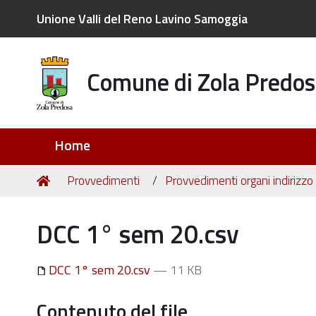
Unione Valli del Reno Lavino Samoggia
Comune di Zola Predos
Sezioni
Home
Tu
Home
Provvedimenti
Provvedimenti organi indirizzo 
sei
qui:
DCC 1° sem 20.csv
DCC 1° sem 20.csv
— 11 KB
Contenuto del file