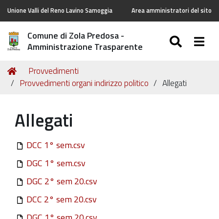
Unione Valli del Reno Lavino Samoggia
Area amministratori del sito
Comune di Zola Predosa -
SEARC
Togg
Amministrazione Trasparente
Tu
Home
Provvedimenti
sei
Provvedimenti organi indirizzo politico
Allegati
qui:
Allegati
DCC 1° sem.csv
DGC 1° sem.csv
DGC 2° sem 20.csv
DCC 2° sem 20.csv
DGC 1° sem 20.csv