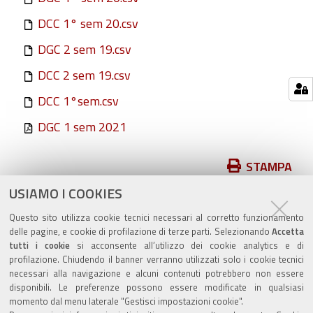
DCC 1° sem 20.csv
DGC 2 sem 19.csv
DCC 2 sem 19.csv
DCC 1°sem.csv
DGC 1 sem 2021
Azioni
STAMPA
sul
USIAMO I COOKIES
pubblicato il
17/07/2019
—
documento
ultima modifica
06/08/2024
Questo sito utilizza cookie tecnici necessari al corretto funzionamento
delle pagine, e cookie di profilazione di terze parti. Selezionando
Accetta
tutti i cookie
si acconsente all’utilizzo dei cookie analytics e di
profilazione. Chiudendo il banner verranno utilizzati solo i cookie tecnici
necessari alla navigazione e alcuni contenuti potrebbero non essere
disponibili. Le preferenze possono essere modificate in qualsiasi
momento dal menu laterale "Gestisci impostazioni cookie".
Valuta questo sito