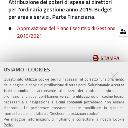
Attribuzione dei poteri di spesa ai direttori
per l'ordinaria gestione anno 2019. Budget
per area e servizi. Parte Finanziaria.
Approvazione del Piano Esecutivo di Gestione
2019/2021
Azioni
STAMPA
sul
USIAMO I COOKIES
pubblicato il
11/01/2019
—
documento
ultima modifica
02/07/2020
Questo sito utilizza cookie tecnici necessari al corretto funzionamento
delle pagine, e cookie di profilazione di terze parti. Selezionando
Accetta
tutti i cookie
si acconsente all’utilizzo dei cookie analytics e di
profilazione. Chiudendo il banner verranno utilizzati solo i cookie tecnici
necessari alla navigazione e alcuni contenuti potrebbero non essere
disponibili. Le preferenze possono essere modificate in qualsiasi
momento dal menu laterale "Gestisci impostazioni cookie".
Valuta questo sito
Per maggiori informazioni, ti invitiamo a consultare la nostra
Cookie
Policy
.