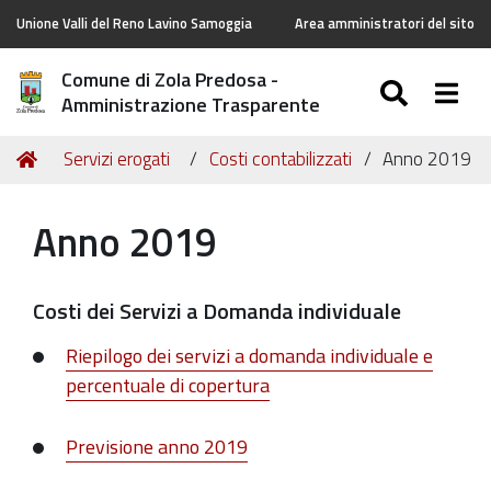
Unione Valli del Reno Lavino Samoggia
Area amministratori del sito
Comune di Zola Predosa -
SEARC
Togg
Amministrazione Trasparente
Tu
Home
Servizi erogati
Costi contabilizzati
Anno 2019
sei
qui:
Anno 2019
Costi dei Servizi a Domanda individuale
Riepilogo dei servizi a domanda individuale e
percentuale di copertura
Previsione anno 2019