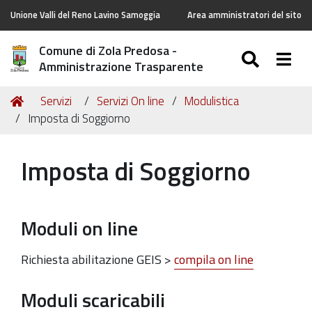
Unione Valli del Reno Lavino Samoggia
Area amministratori del sito
Comune di Zola Predosa -
SEARC
Togg
Amministrazione Trasparente
Tu
Home
Servizi
Servizi On line
Modulistica
sei
Imposta di Soggiorno
qui:
Imposta di Soggiorno
Moduli on line
Richiesta abilitazione GEIS >
compila on line
Moduli scaricabili