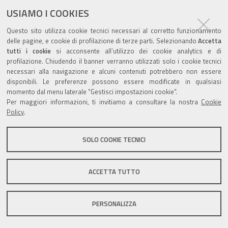
pubblicato il
12/06/2023
—
documento
USIAMO I COOKIES
ultima modifica
27/06/2023
Questo sito utilizza cookie tecnici necessari al corretto funzionamento
archiviato sotto:
moduli
moduli-servizi-finanziari
delle pagine, e cookie di profilazione di terze parti. Selezionando
Accetta
tutti i cookie
si acconsente all’utilizzo dei cookie analytics e di
profilazione. Chiudendo il banner verranno utilizzati solo i cookie tecnici
necessari alla navigazione e alcuni contenuti potrebbero non essere
disponibili. Le preferenze possono essere modificate in qualsiasi
momento dal menu laterale "Gestisci impostazioni cookie".
Valuta questo sito
Per maggiori informazioni, ti invitiamo a consultare la nostra
Cookie
Policy
.
SOLO COOKIE TECNICI
Sito istituzionale Comune di Zola Predosa
ACCETTA TUTTO
PERSONALIZZA
Privacy policy
|
DPO
|
Accessibilità