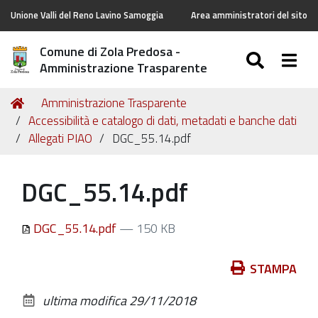
Unione Valli del Reno Lavino Samoggia
Area amministratori del sito
Comune di Zola Predosa -
SEARC
Togg
Amministrazione Trasparente
Tu
Home
Amministrazione Trasparente
sei
Accessibilità e catalogo di dati, metadati e banche dati
qui:
Allegati PIAO
DGC_55.14.pdf
DGC_55.14.pdf
DGC_55.14.pdf
— 150 KB
Azioni
STAMPA
sul
ultima modifica
29/11/2018
documento