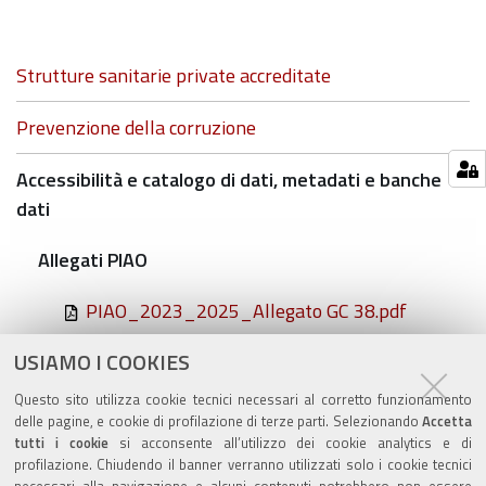
Navigazione
Strutture sanitarie private accreditate
Prevenzione della corruzione
Accessibilità e catalogo di dati, metadati e banche
dati
Allegati PIAO
PIAO_2023_2025_Allegato GC 38.pdf
USIAMO I COOKIES
PIAO 2024-2026.pdf
Questo sito utilizza cookie tecnici necessari al corretto funzionamento
DGC_55.14.pdf
delle pagine, e cookie di profilazione di terze parti. Selezionando
Accetta
tutti i cookie
si acconsente all’utilizzo dei cookie analytics e di
profilazione. Chiudendo il banner verranno utilizzati solo i cookie tecnici
necessari alla navigazione e alcuni contenuti potrebbero non essere