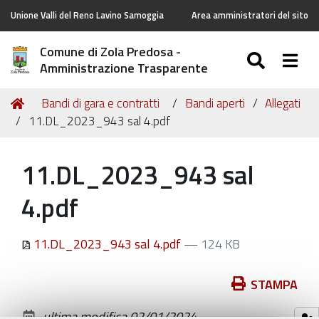
Unione Valli del Reno Lavino Samoggia
Area amministratori del sito
Comune di Zola Predosa -
SEARC
Togg
Amministrazione Trasparente
Tu
Home
Bandi di gara e contratti
Bandi aperti
Allegati
sei
11.DL_2023_943 sal 4.pdf
qui:
11.DL_2023_943 sal
4.pdf
11.DL_2023_943 sal 4.pdf
— 124 KB
Azioni
STAMPA
sul
ultima modifica
02/01/2024