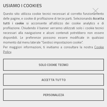
documento
USIAMO I COOKIES
Questo sito utilizza cookie tecnici necessari al corretto funzionamento
delle pagine, e cookie di profilazione di terze parti. Selezionando
Accetta
tutti i cookie
si acconsente all’utilizzo dei cookie analytics e di
profilazione. Chiudendo il banner verranno utilizzati solo i cookie tecnici
Valuta questo sito
necessari alla navigazione e alcuni contenuti potrebbero non essere
disponibili. Le preferenze possono essere modificate in qualsiasi
momento dal menu laterale "Gestisci impostazioni cookie".
Per maggiori informazioni, ti invitiamo a consultare la nostra
Cookie
Policy
.
Sito istituzionale Comune di Zola Predosa
SOLO COOKIE TECNICI
ACCETTA TUTTO
Privacy policy
|
DPO
|
Accessibilità
PERSONALIZZA