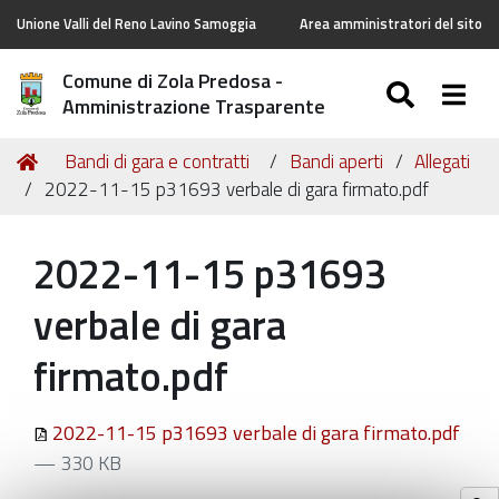
Unione Valli del Reno Lavino Samoggia
Area amministratori del sito
Comune di Zola Predosa -
SEARC
Togg
Amministrazione Trasparente
Tu
Home
Bandi di gara e contratti
Bandi aperti
Allegati
sei
2022-11-15 p31693 verbale di gara firmato.pdf
qui:
2022-11-15 p31693
verbale di gara
firmato.pdf
2022-11-15 p31693 verbale di gara firmato.pdf
— 330 KB