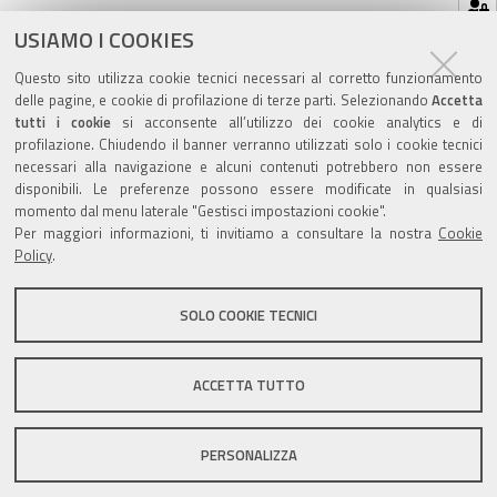
Azioni
STAMPA
USIAMO I COOKIES
sul
ultima modifica
16/11/2022
Questo sito utilizza cookie tecnici necessari al corretto funzionamento
documento
delle pagine, e cookie di profilazione di terze parti. Selezionando
Accetta
tutti i cookie
si acconsente all’utilizzo dei cookie analytics e di
profilazione. Chiudendo il banner verranno utilizzati solo i cookie tecnici
necessari alla navigazione e alcuni contenuti potrebbero non essere
disponibili. Le preferenze possono essere modificate in qualsiasi
momento dal menu laterale "Gestisci impostazioni cookie".
Valuta questo sito
Per maggiori informazioni, ti invitiamo a consultare la nostra
Cookie
Policy
.
SOLO COOKIE TECNICI
Sito istituzionale Comune di Zola Predosa
ACCETTA TUTTO
PERSONALIZZA
Privacy policy
|
DPO
|
Accessibilità