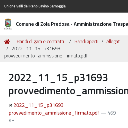
Unione Valli del Reno Lavino Samoggia
Comune di Zola Predosa - Amministrazione Trasp
Tu
Home
Bandi di gara e contratti
Bandi aperti
Allegati
sei
2022_11_15_p31693
qui:
provvedimento_ammissione_firmato.pdf
2022_11_15_p31693
provvedimento_ammission
2022_11_15_p31693
provvedimento_ammissione_firmato.pdf
— 469
KB