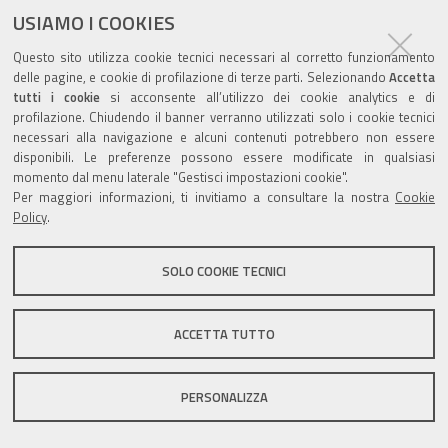
USIAMO I COOKIES
Questo sito utilizza cookie tecnici necessari al corretto funzionamento
Valuta questo sito
delle pagine, e cookie di profilazione di terze parti. Selezionando
Accetta
tutti i cookie
si acconsente all’utilizzo dei cookie analytics e di
profilazione. Chiudendo il banner verranno utilizzati solo i cookie tecnici
necessari alla navigazione e alcuni contenuti potrebbero non essere
disponibili. Le preferenze possono essere modificate in qualsiasi
momento dal menu laterale "Gestisci impostazioni cookie".
Per maggiori informazioni, ti invitiamo a consultare la nostra
Cookie
Sito istituzionale Comune di Zola Predosa
Policy
.
SOLO COOKIE TECNICI
Privacy policy
|
DPO
|
Accessibilità
ACCETTA TUTTO
PERSONALIZZA