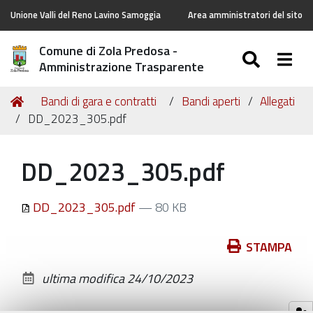
Unione Valli del Reno Lavino Samoggia
Area amministratori del sito
Comune di Zola Predosa -
SEARC
Togg
Amministrazione Trasparente
Tu
Home
Bandi di gara e contratti
Bandi aperti
Allegati
sei
DD_2023_305.pdf
qui:
DD_2023_305.pdf
DD_2023_305.pdf
— 80 KB
Azioni
STAMPA
sul
ultima modifica
24/10/2023
documento