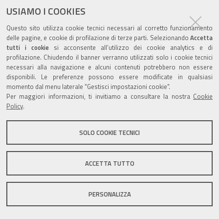
USIAMO I COOKIES
Questo sito utilizza cookie tecnici necessari al corretto funzionamento
Valuta questo sito
delle pagine, e cookie di profilazione di terze parti. Selezionando
Accetta
tutti i cookie
si acconsente all’utilizzo dei cookie analytics e di
profilazione. Chiudendo il banner verranno utilizzati solo i cookie tecnici
necessari alla navigazione e alcuni contenuti potrebbero non essere
disponibili. Le preferenze possono essere modificate in qualsiasi
momento dal menu laterale "Gestisci impostazioni cookie".
Per maggiori informazioni, ti invitiamo a consultare la nostra
Cookie
Sito istituzionale Comune di Zola Predosa
Policy
.
SOLO COOKIE TECNICI
Privacy policy
|
DPO
|
Accessibilità
ACCETTA TUTTO
PERSONALIZZA