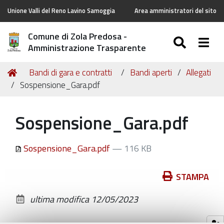
Unione Valli del Reno Lavino Samoggia
Area amministratori del sito
Comune di Zola Predosa -
SEARC
Togg
Amministrazione Trasparente
Tu
Home
Bandi di gara e contratti
Bandi aperti
Allegati
sei
Sospensione_Gara.pdf
qui:
Sospensione_Gara.pdf
Sospensione_Gara.pdf
— 116 KB
Azioni
STAMPA
sul
ultima modifica
12/05/2023
documento