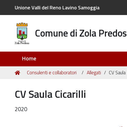
Unione Valli del Reno Lavino Samoggia
Comune di Zola Predos
Sezioni
Home
Tu
Home
Consulenti e collaboratori
Allegati
CV Saula C
sei
qui:
CV Saula Cicarilli
2020