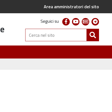
Area amministratori del sito
facebook
youtube
newsletter
telegr
Seguici su
te
Cerca
nel
sito