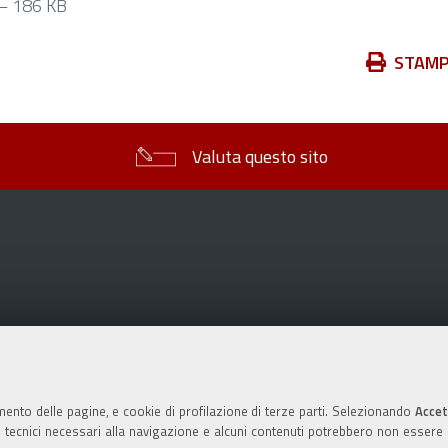
 186 KB
Azioni
STAM
sul
documento
Valuta questo sito
mento delle pagine, e cookie di profilazione di terze parti. Selezionando
Accet
ie tecnici necessari alla navigazione e alcuni contenuti potrebbero non essere