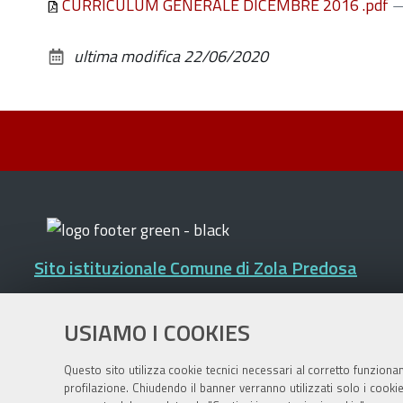
CURRICULUM GENERALE DICEMBRE 2016 .pdf
—
ultima modifica
22/06/2020
Sito istituzionale Comune di Zola Predosa
USIAMO I COOKIES
Privacy policy
|
DPO
|
Accessibilità
Questo sito utilizza cookie tecnici necessari al corretto funziona
profilazione. Chiudendo il banner verranno utilizzati solo i cook