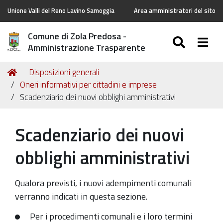
Unione Valli del Reno Lavino Samoggia
Area amministratori del sito
Comune di Zola Predosa -
SEARC
Togg
Amministrazione Trasparente
Tu
Home
Disposizioni generali
sei
Oneri informativi per cittadini e imprese
qui:
Scadenziario dei nuovi obblighi amministrativi
Scadenziario dei nuovi
obblighi amministrativi
Qualora previsti, i nuovi adempimenti comunali
verranno indicati in questa sezione.
Per i procedimenti comunali e i loro termini