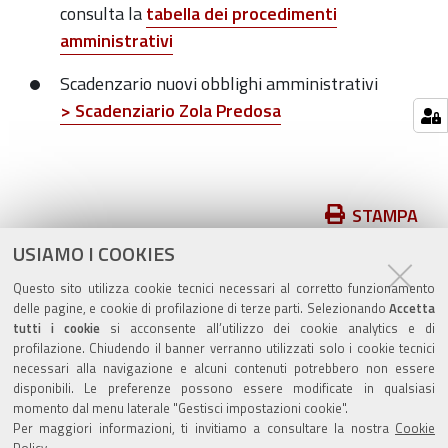
consulta la
tabella dei procedimenti
amministrativi
Scadenzario nuovi obblighi amministrativi
> Scadenziario Zola Predosa
Azioni
STAMPA
sul
USIAMO I COOKIES
pubblicato il
09/11/2018
—
documento
ultima modifica
12/06/2026
Questo sito utilizza cookie tecnici necessari al corretto funzionamento
delle pagine, e cookie di profilazione di terze parti. Selezionando
Accetta
tutti i cookie
si acconsente all’utilizzo dei cookie analytics e di
profilazione. Chiudendo il banner verranno utilizzati solo i cookie tecnici
necessari alla navigazione e alcuni contenuti potrebbero non essere
disponibili. Le preferenze possono essere modificate in qualsiasi
momento dal menu laterale "Gestisci impostazioni cookie".
Valuta questo sito
Per maggiori informazioni, ti invitiamo a consultare la nostra
Cookie
Policy
.