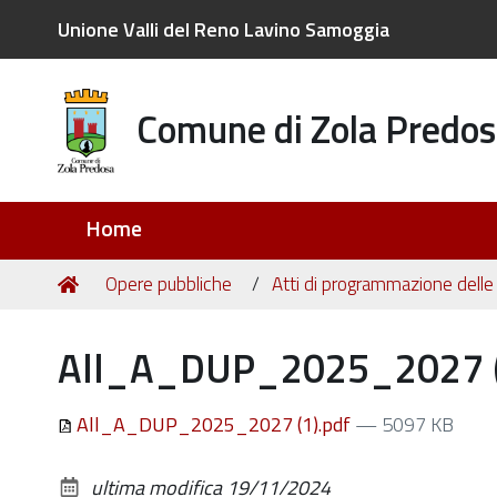
Unione Valli del Reno Lavino Samoggia
Comune di Zola Predos
Sezioni
Home
Tu
Home
Opere pubbliche
Atti di programmazione delle
sei
qui:
All_A_DUP_2025_2027 (
All_A_DUP_2025_2027 (1).pdf
— 5097 KB
ultima modifica
19/11/2024