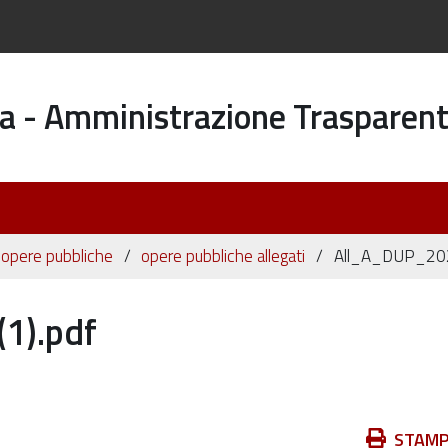
a - Amministrazione Trasparen
 opere pubbliche
opere pubbliche allegati
All_A_DUP_202
1).pdf
Azioni
STAM