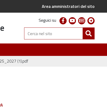
Area amministratori del sito
facebook
youtube
newsletter
telegr
Seguici su
te
Cerca
nel
sito
5_2027 (1).pdf
PA