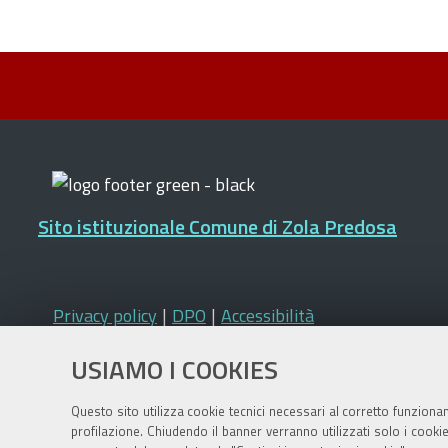
Sito istituzionale Comune di Zola Predosa
Privacy policy
|
DPO
|
Accessibilità
USIAMO I COOKIES
Questo sito utilizza cookie tecnici necessari al corretto funziona
profilazione. Chiudendo il banner verranno utilizzati solo i cook