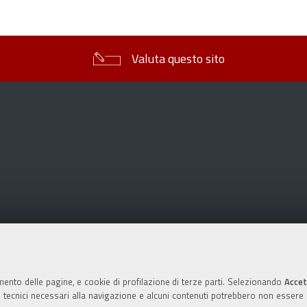
sul
documento
Valuta questo sito
mento delle pagine, e cookie di profilazione di terze parti. Selezionando
Accet
ie tecnici necessari alla navigazione e alcuni contenuti potrebbero non essere