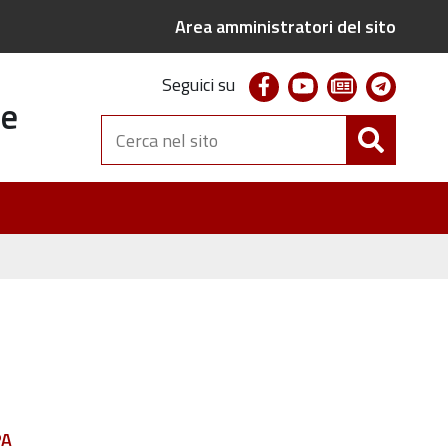
Area amministratori del sito
facebook
youtube
newsletter
telegr
Seguici su
te
Cerca
nel
sito
PA