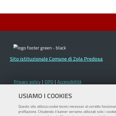
Sito istituzionale Comune di Zola Predosa
Privacy policy
|
DPO
|
Accessibilità
USIAMO I COOKIES
Questo sito utilizza cookie tecnici necessari al corretto funziona
profilazione. Chiudendo il banner verranno utilizzati solo i cook