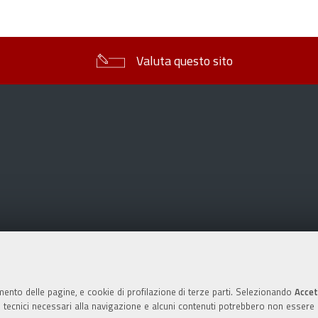
sul
documento
Valuta questo sito
mento delle pagine, e cookie di profilazione di terze parti. Selezionando
Accet
ie tecnici necessari alla navigazione e alcuni contenuti potrebbero non essere