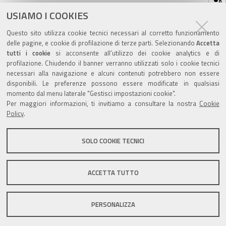
sul
ultima modifica
27/05/2019
documento
USIAMO I COOKIES
Questo sito utilizza cookie tecnici necessari al corretto funzionamento
delle pagine, e cookie di profilazione di terze parti. Selezionando
Accetta
tutti i cookie
si acconsente all’utilizzo dei cookie analytics e di
profilazione. Chiudendo il banner verranno utilizzati solo i cookie tecnici
Valuta questo sito
necessari alla navigazione e alcuni contenuti potrebbero non essere
disponibili. Le preferenze possono essere modificate in qualsiasi
momento dal menu laterale "Gestisci impostazioni cookie".
Per maggiori informazioni, ti invitiamo a consultare la nostra
Cookie
Policy
.
SOLO COOKIE TECNICI
Sito istituzionale Comune di Zola Predosa
ACCETTA TUTTO
Privacy policy
|
DPO
|
Accessibilità
PERSONALIZZA