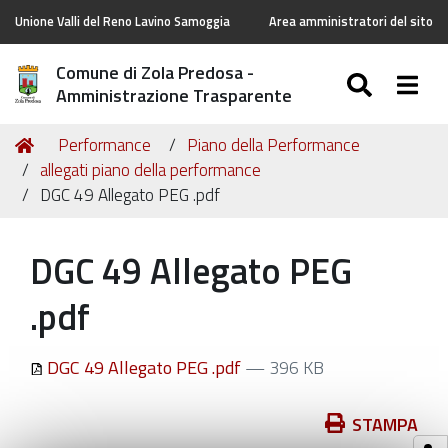
Unione Valli del Reno Lavino Samoggia
Area amministratori del sito
Comune di Zola Predosa -
SEARC
Togg
Amministrazione Trasparente
Tu
Home
Performance
Piano della Performance
sei
allegati piano della performance
qui:
DGC 49 Allegato PEG .pdf
DGC 49 Allegato PEG
.pdf
DGC 49 Allegato PEG .pdf
— 396 KB
Azioni
STAMPA