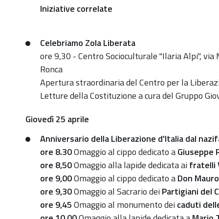
79°
Iniziative correlate
Anniversario
della
Celebriamo Zola Liberata
Liberazione
ore 9,30 - Centro Socioculturale "Ilaria Alpi", vi
d’Italia
Ronca
dal
Apertura straordinaria del Centro per la Liberazio
nazifascismo
Letture della Costituzione a cura del Gruppo Giov
2024-
04-
Giovedì 25 aprile
20T00:00:00+02:00
Anniversario della Liberazione d'Italia dal nazi
2024-
ore 8.30
Omaggio al cippo dedicato a
Giuseppe 
04-
ore 8,50
Omaggio alla lapide dedicata ai
fratelli
20T23:59:59+02:00
ore 9,00
Omaggio al cippo dedicato a
Don Mauro
20
ore 9,30
Omaggio al Sacrario dei
Partigiani del
aprile:
ore 9,45
Omaggio al monumento dei
caduti del
Zola
ore 10,00
Omaggio alla lapide dedicata a
Mario 