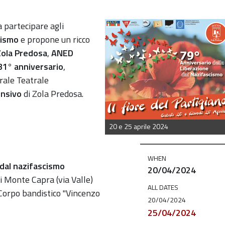
 partecipare agli
cismo
e propone un ricco
Zola Predosa
,
ANED
31° anniversario
,
urale Teatrale
ensivo
di Zola Predosa.
20 e 25 aprile 2024
WHEN
 dal nazifascismo
20/04/2024
i Monte Capra (via Valle)
ALL DATES
 Corpo bandistico "Vincenzo
20/04/2024
25/04/2024