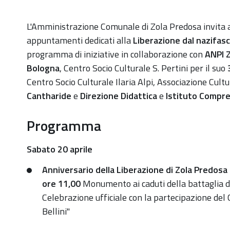
https://old.comune.zolapredosa.bo.it/events/20-
L'Amministrazione Comunale di Zola Predosa invita a
e-
appuntamenti dedicati alla
Liberazione dal nazifas
25-
programma di iniziative in collaborazione con
ANPI
aprile-
Bologna
, Centro Socio Culturale S. Pertini per il suo
79-
Centro Socio Culturale Ilaria Alpi, Associazione Cult
anniversario-
Cantharide
e
Direzione Didattica
e
Istituto Compr
della-
Programma
liberazione
20
Sabato 20 aprile
e
25
Anniversario della Liberazione di Zola Predosa
aprile:
ore 11,00
Monumento ai caduti della battaglia d
Zola
Celebrazione ufficiale con la partecipazione del
Liberata
Bellini"
e