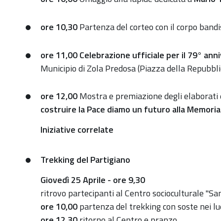
Liberata
|
ore 10,30
Partenza del corteo con il corpo bandi
25
aprile:
ore 11,00
Celebrazione ufficiale per il 79° ann
Festa
Municipio di Zola Predosa (Piazza della Repubbli
di
Liberazione
ore 12,00
Mostra e premiazione degli elaborati de
nazionale
costruire la Pace diamo un futuro alla Memoria
dal
Iniziative correlate
nazifascismo
Trekking del Partigiano
Giovedì 25 Aprile - ore 9,30
ritrovo partecipanti al Centro socioculturale "San
ore 10,00
partenza del trekking con soste nei lu
ore 12,30
ritorno al Centro e pranzo