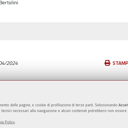
Bertolini
Azioni
04/2024
STAM
sul
documento
Valuta questo sito
mento delle pagine, e cookie di profilazione di terze parti. Selezionando
Accet
ie tecnici necessari alla navigazione e alcuni contenuti potrebbero non essere
ie Policy
.