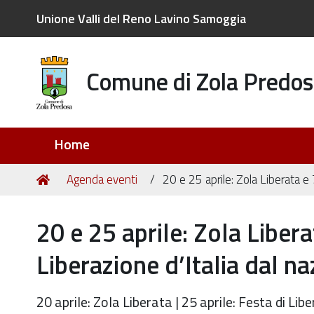
Unione Valli del Reno Lavino Samoggia
Comune di Zola Predos
Sezioni
Home
Tu
Home
Agenda eventi
20 e 25 aprile: Zola Liberata e
sei
qui:
20 e 25 aprile: Zola Liber
Liberazione d’Italia dal n
20 aprile: Zola Liberata | 25 aprile: Festa di Li