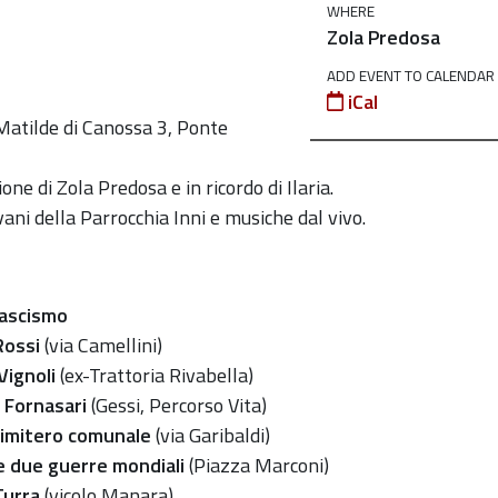
WHERE
Zola Predosa
ADD EVENT TO CALENDAR
iCal
a Matilde di Canossa 3, Ponte
ne di Zola Predosa e in ricordo di Ilaria.
ani della Parrocchia Inni e musiche dal vivo.
fascismo
Rossi
(via Camellini)
 Vignoli
(ex-Trattoria Rivabella)
 Fornasari
(Gessi, Percorso Vita)
 Cimitero comunale
(via Garibaldi)
le due guerre mondiali
(Piazza Marconi)
Turra
(vicolo Manara)