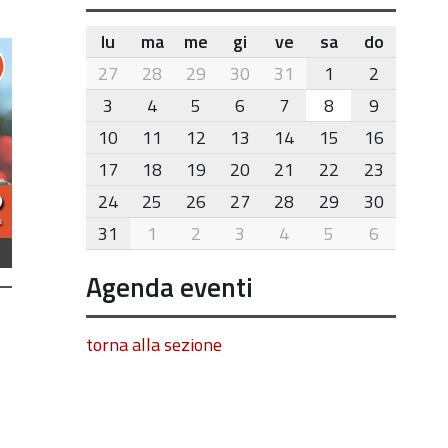
lu
ma
me
gi
ve
sa
do
month-
27
28
29
30
31
1
2
8
3
4
5
6
7
8
9
10
11
12
13
14
15
16
17
18
19
20
21
22
23
24
25
26
27
28
29
30
31
1
2
3
4
5
6
Agenda eventi
torna alla sezione