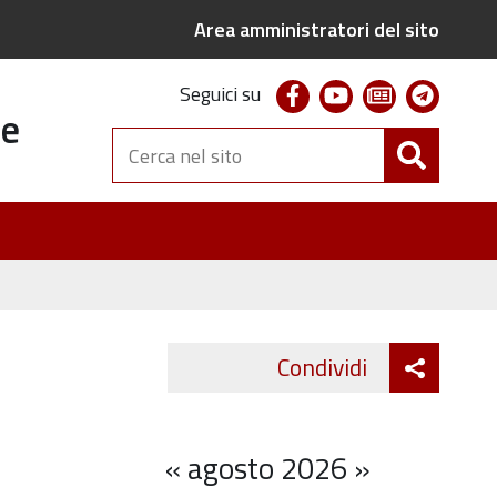
Area amministratori del sito
facebook
youtube
newsletter
telegr
Seguici su
te
Cerca
nel
sito
Attiva
Condividi
Twitter
Fa
condivi
«
agosto 2026
»