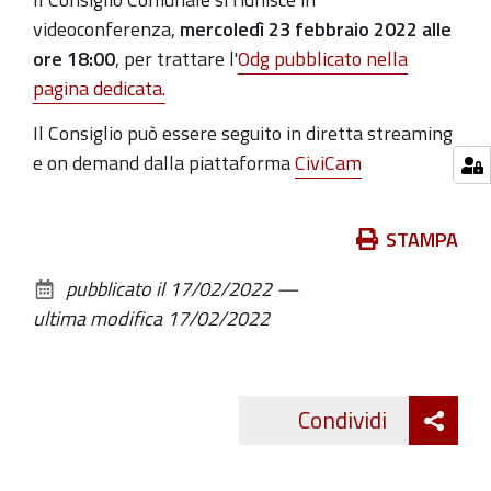
2022-
videoconferenza,
mercoledì 23 febbraio 2022 alle
02-
ore 18:00
, per trattare l'
Odg pubblicato nella
23T18:00:00+01:00
pagina dedicata.
2022-
Il Consiglio può essere seguito in diretta streaming
02-
e on demand dalla piattaforma
CiviCam
23T21:00:00+01:00
In
Azioni
STAMPA
videoconferenza
sul
pubblicato il
17/02/2022
—
documento
ultima modifica
17/02/2022
Att
Condividi
Twitte
cond