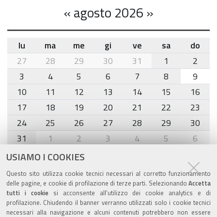
«
agosto 2026
»
lu
ma
me
gi
ve
sa
do
month-
27
28
29
30
31
1
2
8
3
4
5
6
7
8
9
10
11
12
13
14
15
16
17
18
19
20
21
22
23
24
25
26
27
28
29
30
31
1
2
3
4
5
6
USIAMO I COOKIES
Agenda eventi
Questo sito utilizza cookie tecnici necessari al corretto funzionamento
delle pagine, e cookie di profilazione di terze parti. Selezionando
Accetta
torna alla sezione
tutti i cookie
si acconsente all’utilizzo dei cookie analytics e di
profilazione. Chiudendo il banner verranno utilizzati solo i cookie tecnici
necessari alla navigazione e alcuni contenuti potrebbero non essere