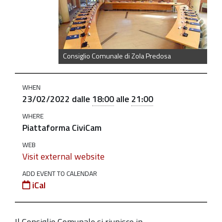
il-
23-
febbraio-
2022-
Consiglio Comunale di Zola Predosa
alle-
ore-
WHEN
18
23/02/2022
dalle
18:00
alle
21:00
Consiglio
WHERE
comunale
Piattaforma CiviCam
il
WEB
23
Visit external website
febbraio
2022
ADD EVENT TO CALENDAR
iCal
alle
ore
18
Il Consiglio Comunale si riunisce in