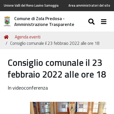
Unione Valli del Reno Lavino Samoggia
Area amministratori del sito
Comune di Zola Predosa -
SEARC
Togg
Amministrazione Trasparente
Tu
Home
Agenda eventi
sei
Consiglio comunale il 23 febbraio 2022 alle ore 18
qui:
Consiglio comunale il 23
febbraio 2022 alle ore 18
In videoconferenza
https://old.comune.zolapredosa.bo.it/events/consiglio-
comunale-