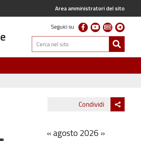
Area amministratori del sito
facebook
youtube
newsletter
telegr
Seguici su
te
Cerca
nel
sito
Attiva
Condividi
Twitter
Fa
condivi
«
agosto 2026
»