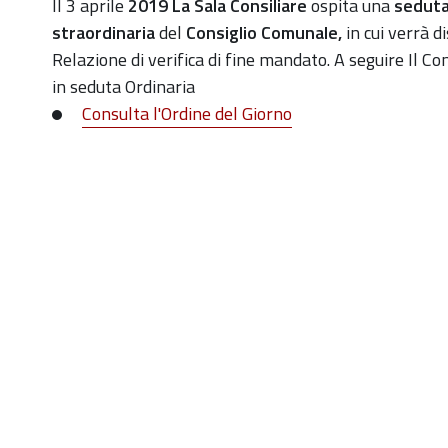
https://old.comune.zolapredosa.bo.it/events/consigli
Il 3 aprile
2019 La Sala Consiliare
ospita una
sedut
comunale-
straordinaria
del
Consiglio Comunale,
in cui verrà d
seduta-
Relazione di verifica di fine mandato. A seguire Il Co
3-
in seduta Ordinaria
aprile-
Consulta l'Ordine del Giorno
2019
Consiglio
Comunale
-
Seduta
straordinaria
2019-
04-
03T18:00:00+02:00
2019-
04-