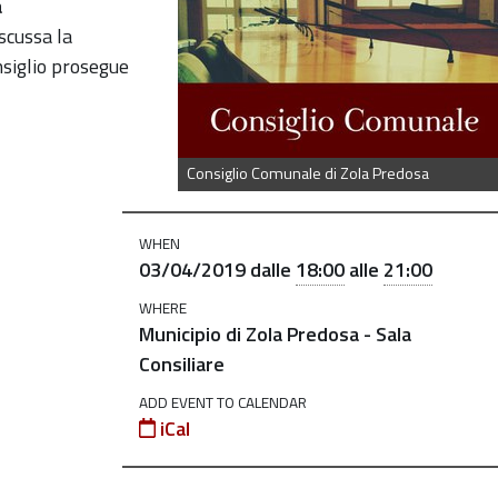
o-
a
iscussa la
nsiglio prosegue
Consiglio Comunale di Zola Predosa
WHEN
03/04/2019
dalle
18:00
alle
21:00
WHERE
Municipio di Zola Predosa - Sala
Consiliare
ADD EVENT TO CALENDAR
iCal