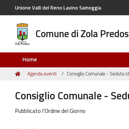
Unione Valli del Reno Lavino Samoggia
Comune di Zola Predos
Sezioni
Home
Tu
Home
Agenda eventi
Consiglio Comunale - Seduta st
sei
qui:
Consiglio Comunale - Sedu
Pubblicato l'Ordine del Giorno