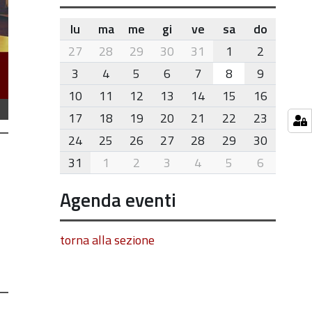
lu
ma
me
gi
ve
sa
do
month-
27
28
29
30
31
1
2
8
3
4
5
6
7
8
9
10
11
12
13
14
15
16
17
18
19
20
21
22
23
24
25
26
27
28
29
30
31
1
2
3
4
5
6
Agenda eventi
torna alla sezione