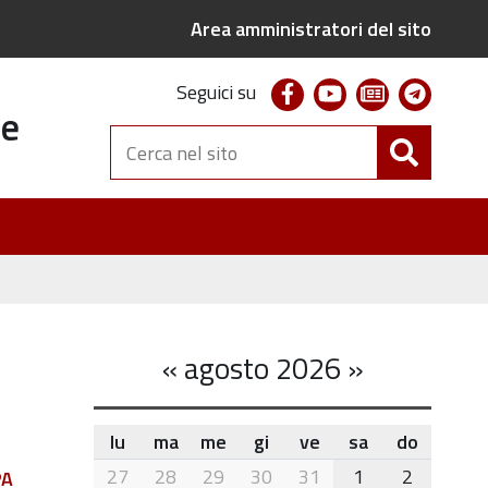
Area amministratori del sito
facebook
youtube
newsletter
telegr
Seguici su
te
Cerca
nel
sito
«
agosto 2026
»
lu
ma
me
gi
ve
sa
do
month-
27
28
29
30
31
1
2
PA