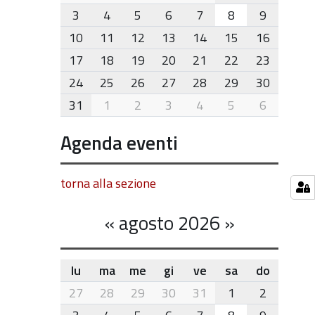
8
3
4
5
6
7
8
9
10
11
12
13
14
15
16
17
18
19
20
21
22
23
24
25
26
27
28
29
30
31
1
2
3
4
5
6
Agenda eventi
torna alla sezione
«
agosto 2026
»
lu
ma
me
gi
ve
sa
do
month-
27
28
29
30
31
1
2
8