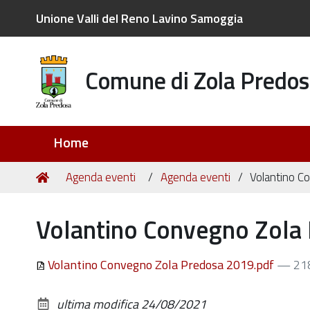
Unione Valli del Reno Lavino Samoggia
Comune di Zola Predos
Sezioni
Home
Tu
Home
Agenda eventi
Agenda eventi
Volantino C
sei
qui:
Volantino Convegno Zola
Volantino Convegno Zola Predosa 2019.pdf
— 21
ultima modifica
24/08/2021