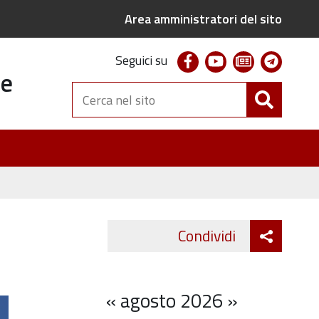
Area amministratori del sito
facebook
youtube
newsletter
telegr
Seguici su
te
Cerca
nel
sito
Attiva
Condividi
Twitter
Fa
condivi
«
agosto 2026
»