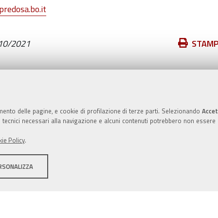
redosa.bo.it
Azioni
10/2021
STAM
sul
documento
Valuta questo sito
mento delle pagine, e cookie di profilazione di terze parti. Selezionando
Accet
ie tecnici necessari alla navigazione e alcuni contenuti potrebbero non essere
ie Policy
.
RSONALIZZA