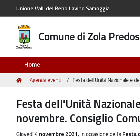
Unione Valli del Reno Lavino Samoggia
Comune di Zola Predos
Sezioni
Home
Tu
Home
Agenda eventi
Festa dell'Unità Nazionale e d
sei
qui:
Festa dell'Unità Nazionale
novembre. Consiglio Comu
https://old.comune.zolapredosa.bo.it/events/festa-
Giovedì
4 novembre 2021
, in occasione della
Festa d