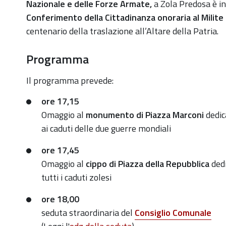
dellunita-
Nazionale
e delle
Forze Armate,
a Zola Predosa
è i
nazionale-
Conferimento della Cittadinanza onoraria
al Milite
e-
centenario della traslazione all’Altare della Patria.
delle-
Programma
forze-
armate-
Il programma prevede:
4-
novembre-
ore 17,15
1
Omaggio al
monumento di
Piazza Marconi
dedic
ai
caduti delle due guerre mondiali
Festa
dell'Unità
ore 17,45
Nazionale
Omaggio al
cippo
di Piazza della Repubblica
ded
e
tutti i caduti zolesi
delle
Forze
ore 18,00
Armate:
seduta straordinaria
del
Consiglio Comunale
4