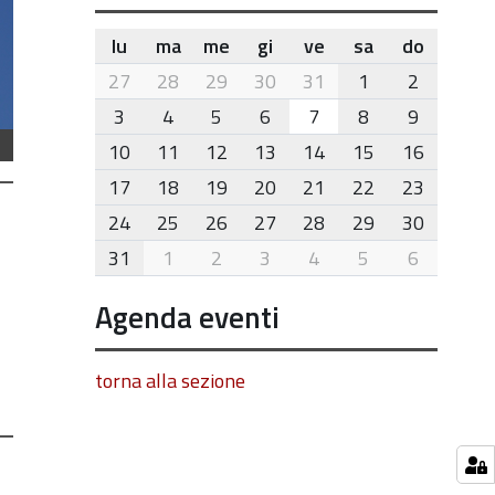
lu
ma
me
gi
ve
sa
do
month-
27
28
29
30
31
1
2
8
3
4
5
6
7
8
9
10
11
12
13
14
15
16
17
18
19
20
21
22
23
24
25
26
27
28
29
30
31
1
2
3
4
5
6
Agenda eventi
torna alla sezione