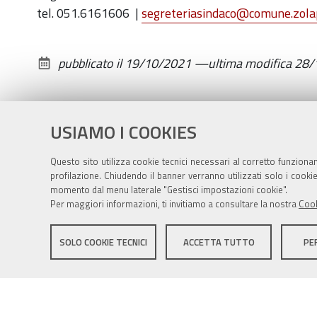
tel. 051.6161606
|
segreteriasindaco
@
comune.zolap
pubblicato il
19/10/2021
—
ultima modifica
28/
USIAMO I COOKIES
Questo sito utilizza cookie tecnici necessari al corretto funziona
profilazione. Chiudendo il banner verranno utilizzati solo i cook
momento dal menu laterale "Gestisci impostazioni cookie".
Per maggiori informazioni, ti invitiamo a consultare la nostra
Cook
Sito istituzionale Comune di Zola Predosa
SOLO COOKIE TECNICI
ACCETTA TUTTO
PE
Privacy policy
|
DPO
|
Accessibilità