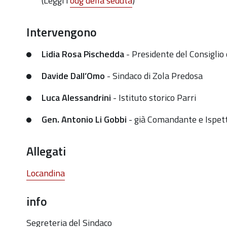
(Leggi l'
odg della seduta
)
novembre.
Consiglio
Intervengono
Comunale
Straordinario
Lidia Rosa Pischedda
-
Presidente del Consigli
2021-
Davide Dall’Omo
- Sindaco di Zola Predosa
11-
Luca Alessandrini
-
Istituto storico Parri
04T00:00:00+01:00
2021-
Gen.
Antonio Li Gobbi
-
già Comandante e Ispet
11-
04T23:59:59+01:00
Allegati
Locandina
info
Segreteria del Sindaco